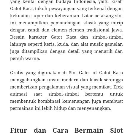
yang kental dengan budaya Indonesia, yaitu kisah
Gatot Kaca, tokoh pewayangan yang terkenal dengan
kekuatan super dan keberanian. Latar belakang slot
ini menampilkan pemandangan klasik yang mirip
dengan candi dan elemen-elemen tradisional Jawa.
Desain karakter Gatot Kaca dan simbol-simbol
lainnya seperti keris, kuda, dan alat musik gamelan
juga ditampilkan dengan detail yang menarik dan
penuh warna.
Grafis yang digunakan di Slot Gates of Gatot Kaca
menggabungkan unsur modern dan klasik sehingga
memberikan pengalaman visual yang memikat. Efek
animasi saat simbol-simbol bertemu untuk
membentuk kombinasi kemenangan juga membuat
permainan ini lebih hidup dan menyenangkan.
Fitur dan Cara Bermain Slot