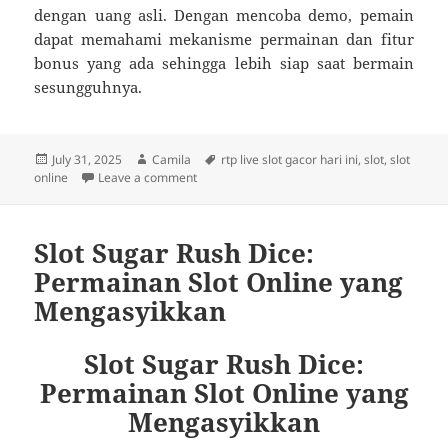
dengan uang asli. Dengan mencoba demo, pemain
dapat memahami mekanisme permainan dan fitur
bonus yang ada sehingga lebih siap saat bermain
sesungguhnya.
Posted
Author
Tags
July 31, 2025
Camila
rtp live slot gacor hari ini
,
slot
,
slot
on
on Slot Sugar Rush Dice: Permainan Slot On
online
Leave a comment
Slot Sugar Rush Dice:
Permainan Slot Online yang
Mengasyikkan
Slot Sugar Rush Dice:
Permainan Slot Online yang
Mengasyikkan