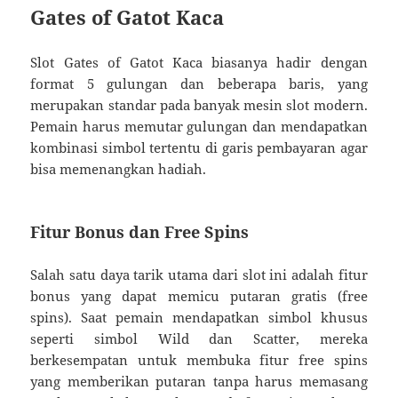
Gates of Gatot Kaca
Slot Gates of Gatot Kaca biasanya hadir dengan
format 5 gulungan dan beberapa baris, yang
merupakan standar pada banyak mesin slot modern.
Pemain harus memutar gulungan dan mendapatkan
kombinasi simbol tertentu di garis pembayaran agar
bisa memenangkan hadiah.
Fitur Bonus dan Free Spins
Salah satu daya tarik utama dari slot ini adalah fitur
bonus yang dapat memicu putaran gratis (free
spins). Saat pemain mendapatkan simbol khusus
seperti simbol Wild dan Scatter, mereka
berkesempatan untuk membuka fitur free spins
yang memberikan putaran tanpa harus memasang