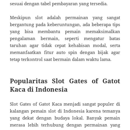
sesuai dengan tabel pembayaran yang tersedia.
Meskipun slot adalah permainan yang sangat
bergantung pada keberuntungan, ada beberapa tips
yang bisa membantu pemain memaksimalkan
pengalaman bermain, seperti mengatur batas
taruhan agar tidak cepat kehabisan modal, serta
memanfaatkan fitur auto spin dengan bijak agar
tetap terkontrol saat bermain dalam waktu lama.
Popularitas Slot Gates of Gatot
Kaca di Indonesia
Slot Gates of Gatot Kaca menjadi sangat populer di
kalangan pemain slot di Indonesia karena temanya
yang dekat dengan budaya lokal. Banyak pemain
merasa lebih terhubung dengan permainan yang