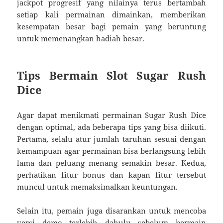
jackpot progresif yang nilainya terus bertambah
setiap kali permainan dimainkan, memberikan
kesempatan besar bagi pemain yang beruntung
untuk memenangkan hadiah besar.
Tips Bermain Slot Sugar Rush
Dice
Agar dapat menikmati permainan Sugar Rush Dice
dengan optimal, ada beberapa tips yang bisa diikuti.
Pertama, selalu atur jumlah taruhan sesuai dengan
kemampuan agar permainan bisa berlangsung lebih
lama dan peluang menang semakin besar. Kedua,
perhatikan fitur bonus dan kapan fitur tersebut
muncul untuk memaksimalkan keuntungan.
Selain itu, pemain juga disarankan untuk mencoba
versi demo terlebih dahulu sebelum bermain