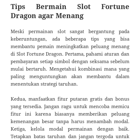
Tips Bermain Slot Fortune
Dragon agar Menang
Meski permainan slot sangat bergantung pada
keberuntungan, ada beberapa tips yang bisa
membantu pemain meningkatkan peluang menang
di Slot Fortune Dragon. Pertama, pahami aturan dan
pembayaran setiap simbol dengan seksama sebelum
mulai bertaruh. Mengetahui kombinasi mana yang
paling menguntungkan akan membantu dalam
menentukan strategi taruhan.
Kedua, manfaatkan fitur putaran gratis dan bonus
yang tersedia. Jangan ragu untuk mencoba memicu
fitur ini karena biasanya memberikan peluang
kemenangan besar tanpa harus menambah modal.
Ketiga, kelola modal permainan dengan baik.
Tetapkan batas taruhan dan jangan tergoda untuk