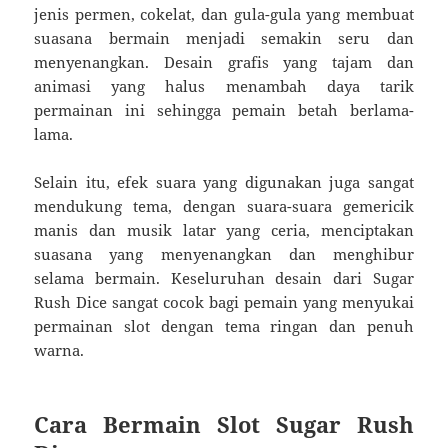
jenis permen, cokelat, dan gula-gula yang membuat
suasana bermain menjadi semakin seru dan
menyenangkan. Desain grafis yang tajam dan
animasi yang halus menambah daya tarik
permainan ini sehingga pemain betah berlama-
lama.
Selain itu, efek suara yang digunakan juga sangat
mendukung tema, dengan suara-suara gemericik
manis dan musik latar yang ceria, menciptakan
suasana yang menyenangkan dan menghibur
selama bermain. Keseluruhan desain dari Sugar
Rush Dice sangat cocok bagi pemain yang menyukai
permainan slot dengan tema ringan dan penuh
warna.
Cara Bermain Slot Sugar Rush