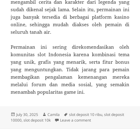
mengambil cerita dan karakter dari legenda yang
sudah dikenal sejak lama. Selain itu, permainan ini
juga banyak tersedia di berbagai platform kasino
online, sehingga mudah diakses oleh pemain di
seluruh tanah air.
Permainan ini sering direkomendasikan oleh
komunitas slot Indonesia karena kombinasi tema
yang unik, grafis yang menarik, serta fitur bonus
yang menguntungkan. Tidak jarang para pemain
membagikan pengalaman kemenangan mereka
melalui forum dan media sosial, yang semakin
menambah popularitas game ini.
Posted
Author
Tags
July 30, 2025
Camila
slot deposit 10 ribu
,
slot deposit
on
on Slot Gates of Gatot Kac
10000
,
slot deposit 10k
Leave a comment