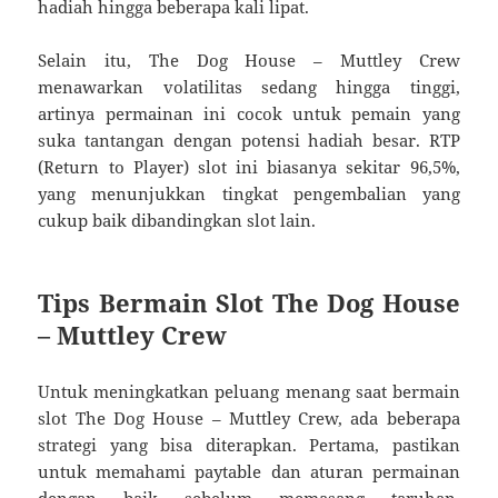
hadiah hingga beberapa kali lipat.
Selain itu, The Dog House – Muttley Crew
menawarkan volatilitas sedang hingga tinggi,
artinya permainan ini cocok untuk pemain yang
suka tantangan dengan potensi hadiah besar. RTP
(Return to Player) slot ini biasanya sekitar 96,5%,
yang menunjukkan tingkat pengembalian yang
cukup baik dibandingkan slot lain.
Tips Bermain Slot The Dog House
– Muttley Crew
Untuk meningkatkan peluang menang saat bermain
slot The Dog House – Muttley Crew, ada beberapa
strategi yang bisa diterapkan. Pertama, pastikan
untuk memahami paytable dan aturan permainan
dengan baik sebelum memasang taruhan.