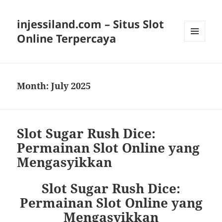
injessiland.com – Situs Slot
Online Terpercaya
MENU
AND
WIDGETS
Month:
July 2025
Slot Sugar Rush Dice:
Permainan Slot Online yang
Mengasyikkan
Slot Sugar Rush Dice:
Permainan Slot Online yang
Mengasyikkan