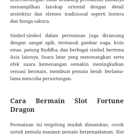
menampilkan lanskap oriental dengan detail
arsitektur dan elemen tradisional seperti lentera
dan bunga sakura.
Simbol-simbol dalam permainan juga dirancang
dengan sangat apik, termasuk gambar naga, koin
emas, patung Buddha, dan berbagai simbol bertema
Asia lainnya. Suara latar yang menenangkan serta
efek suara kemenangan semakin meningkatkan
sensasi bermain, membuat pemain betah berlama-
lama mencoba peruntungan.
Cara Bermain Slot Fortune
Dragon
Permainan ini tergolong mudah dimainkan, cocok
untuk pemula maupun pemain berpengalaman. Slot