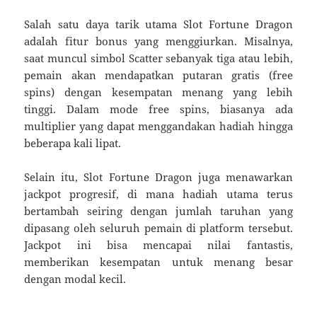
Salah satu daya tarik utama Slot Fortune Dragon
adalah fitur bonus yang menggiurkan. Misalnya,
saat muncul simbol Scatter sebanyak tiga atau lebih,
pemain akan mendapatkan putaran gratis (free
spins) dengan kesempatan menang yang lebih
tinggi. Dalam mode free spins, biasanya ada
multiplier yang dapat menggandakan hadiah hingga
beberapa kali lipat.
Selain itu, Slot Fortune Dragon juga menawarkan
jackpot progresif, di mana hadiah utama terus
bertambah seiring dengan jumlah taruhan yang
dipasang oleh seluruh pemain di platform tersebut.
Jackpot ini bisa mencapai nilai fantastis,
memberikan kesempatan untuk menang besar
dengan modal kecil.