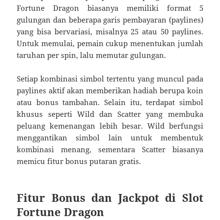
Fortune Dragon biasanya memiliki format 5
gulungan dan beberapa garis pembayaran (paylines)
yang bisa bervariasi, misalnya 25 atau 50 paylines.
Untuk memulai, pemain cukup menentukan jumlah
taruhan per spin, lalu memutar gulungan.
Setiap kombinasi simbol tertentu yang muncul pada
paylines aktif akan memberikan hadiah berupa koin
atau bonus tambahan. Selain itu, terdapat simbol
khusus seperti Wild dan Scatter yang membuka
peluang kemenangan lebih besar. Wild berfungsi
menggantikan simbol lain untuk membentuk
kombinasi menang, sementara Scatter biasanya
memicu fitur bonus putaran gratis.
Fitur Bonus dan Jackpot di Slot
Fortune Dragon