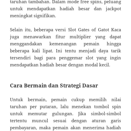
taruhan tambahan. Dalam mode free spins, peluang
untuk mendapatkan hadiah besar dan jackpot
meningkat signifikan.
Selain itu, beberapa versi Slot Gates of Gatot Kaca
juga menawarkan fitur multiplier yang dapat
menggandakan kemenangan pemain hingga
beberapa kali lipat. Ini tentu menjadi daya tarik
tersendiri bagi para penggemar slot yang ingin
mendapatkan hadiah besar dengan modal kecil.
Cara Bermain dan Strategi Dasar
Untuk bermain, pemain cukup memilih nilai
taruhan per putaran, lalu menekan tombol spin
untuk memutar gulungan. Jika simbol-simbol
tertentu muncul sesuai dengan aturan garis
pembayaran, maka pemain akan menerima hadiah