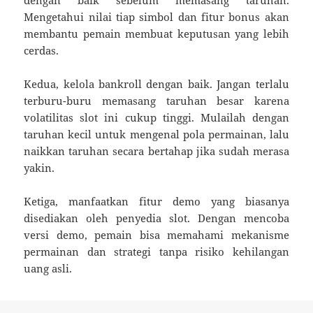
Mengetahui nilai tiap simbol dan fitur bonus akan
membantu pemain membuat keputusan yang lebih
cerdas.
Kedua, kelola bankroll dengan baik. Jangan terlalu
terburu-buru memasang taruhan besar karena
volatilitas slot ini cukup tinggi. Mulailah dengan
taruhan kecil untuk mengenal pola permainan, lalu
naikkan taruhan secara bertahap jika sudah merasa
yakin.
Ketiga, manfaatkan fitur demo yang biasanya
disediakan oleh penyedia slot. Dengan mencoba
versi demo, pemain bisa memahami mekanisme
permainan dan strategi tanpa risiko kehilangan
uang asli.