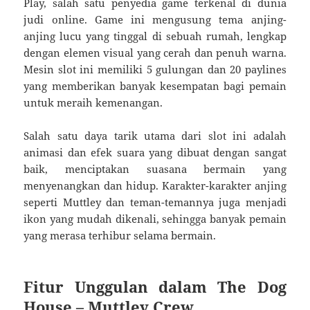
Play, salah satu penyedia game terkenal di dunia
judi online. Game ini mengusung tema anjing-
anjing lucu yang tinggal di sebuah rumah, lengkap
dengan elemen visual yang cerah dan penuh warna.
Mesin slot ini memiliki 5 gulungan dan 20 paylines
yang memberikan banyak kesempatan bagi pemain
untuk meraih kemenangan.
Salah satu daya tarik utama dari slot ini adalah
animasi dan efek suara yang dibuat dengan sangat
baik, menciptakan suasana bermain yang
menyenangkan dan hidup. Karakter-karakter anjing
seperti Muttley dan teman-temannya juga menjadi
ikon yang mudah dikenali, sehingga banyak pemain
yang merasa terhibur selama bermain.
Fitur Unggulan dalam The Dog
House – Muttley Crew