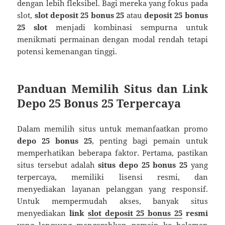
dengan lebih fleksibel. Bagi mereka yang fokus pada
slot,
slot deposit 25 bonus 25
atau
deposit 25 bonus
25 slot
menjadi kombinasi sempurna untuk
menikmati permainan dengan modal rendah tetapi
potensi kemenangan tinggi.
Panduan Memilih Situs dan Link
Depo 25 Bonus 25 Terpercaya
Dalam memilih situs untuk memanfaatkan promo
depo 25 bonus 25
, penting bagi pemain untuk
memperhatikan beberapa faktor. Pertama, pastikan
situs tersebut adalah
situs depo 25 bonus 25
yang
terpercaya, memiliki lisensi resmi, dan
menyediakan layanan pelanggan yang responsif.
Untuk mempermudah akses, banyak situs
menyediakan
link
slot deposit 25 bonus 25
resmi