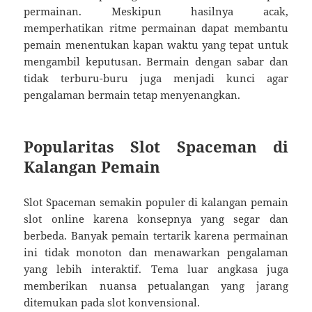
permainan. Meskipun hasilnya acak,
memperhatikan ritme permainan dapat membantu
pemain menentukan kapan waktu yang tepat untuk
mengambil keputusan. Bermain dengan sabar dan
tidak terburu-buru juga menjadi kunci agar
pengalaman bermain tetap menyenangkan.
Popularitas Slot Spaceman di
Kalangan Pemain
Slot Spaceman semakin populer di kalangan pemain
slot online karena konsepnya yang segar dan
berbeda. Banyak pemain tertarik karena permainan
ini tidak monoton dan menawarkan pengalaman
yang lebih interaktif. Tema luar angkasa juga
memberikan nuansa petualangan yang jarang
ditemukan pada slot konvensional.