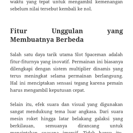
waktu yang tepat untuk mengambil kemenangan
sebelum nilai tersebut kembali ke nol.
Fitur Unggulan yang
Membuatnya Berbeda
Salah satu daya tarik utama Slot Spaceman adalah
fitur-fiturnya yang inovatif. Permainan ini biasanya
dilengkapi dengan sistem multiplier dinamis yang
terus meningkat selama permainan berlangsung.
Hal ini menciptakan sensasi tegang karena pemain
harus mengambil keputusan cepat.
Selain itu, efek suara dan visual yang digunakan
sangat mendukung tema luar angkasa. Dari suara
mesin roket hingga latar belakang galaksi yang
berkilauan, semuanya dirancang untuk
menciptakan suasana imersif. Tidak hanya itu,