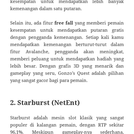
kesempatan untuk mendapatkan lebih banyak
kemenangan dalam satu putaran.
Selain itu, ada fitur
free fall
yang memberi pemain
kesempatan untuk mendapatkan putaran gratis
dengan pengganda kemenangan. Setiap kali kamu
mendapatkan kemenangan berturut-turut dalam
fitur Avalanche, pengganda akan meningkat,
memberi peluang untuk mendapatkan hadiah yang
lebih besar. Dengan grafis 3D yang menarik dan
gameplay yang seru, Gonzo’s Quest adalah pilihan
yang sangat gacor bagi para pemain.
2. Starburst (NetEnt)
Starburst adalah mesin slot klasik yang sangat
populer di kalangan pemain, dengan RTP sekitar
96,1%. Meskipun gameplay-nya sederhana,