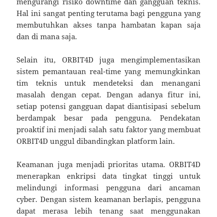
mengurangi risiko downtime dan gangguan teknis.
Hal ini sangat penting terutama bagi pengguna yang
membutuhkan akses tanpa hambatan kapan saja
dan di mana saja.
Selain itu, ORBIT4D juga mengimplementasikan
sistem pemantauan real-time yang memungkinkan
tim teknis untuk mendeteksi dan menangani
masalah dengan cepat. Dengan adanya fitur ini,
setiap potensi gangguan dapat diantisipasi sebelum
berdampak besar pada pengguna. Pendekatan
proaktif ini menjadi salah satu faktor yang membuat
ORBIT4D unggul dibandingkan platform lain.
Keamanan juga menjadi prioritas utama. ORBIT4D
menerapkan enkripsi data tingkat tinggi untuk
melindungi informasi pengguna dari ancaman
cyber. Dengan sistem keamanan berlapis, pengguna
dapat merasa lebih tenang saat menggunakan