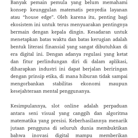
Banyak pemain pemula yang belum memahami
konsep keunggulan matematis penyedia layanan
atau “house edge”. Oleh karena itu, penting bagi
ekosistem ini untuk terus menyuarakan pentingnya
bermain dengan kepala dingin. Kesadaran untuk
menetapkan batas waktu dan batas kerugian adalah
bentuk literasi finansial yang sangat dibutuhkan di
era digital ini. Dengan adanya regulasi yang ketat
dan fitur perlindungan diri di dalam aplikasi,
diharapkan industri ini dapat berjalan beriringan
dengan prinsip etika, di mana hiburan tidak sampai
mengorbankan stabilitas ekonomi maupun
kesejahteraan mental penggunanya.
Kesimpulannya, slot online adalah perpaduan
antara seni visual yang canggih dan algoritma
matematika yang presisi. Keberhasilannya menarik
jutaan pengguna di seluruh dunia membuktikan
bahwa inovasi digital mampu memberikan