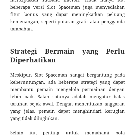
beberapa versi Slot Spaceman juga menyediakan
fitur bonus yang dapat meningkatkan peluang
kemenangan, seperti putaran gratis atau pengganda
tambahan.
Strategi Bermain yang Perlu
Diperhatikan
Meskipun Slot Spaceman sangat bergantung pada
keberuntungan, ada beberapa strategi yang dapat
membantu pemain mengelola permainan dengan
lebih baik. Salah satunya adalah mengatur batas
taruhan sejak awal. Dengan menentukan anggaran
yang jelas, pemain dapat menghindari kerugian
yang tidak diinginkan.
Selain itu, penting untuk memahami pola