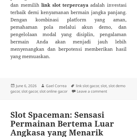
dan memilih
link slot terpercaya
adalah investasi
terbaik demi kenyamanan bermain jangka panjang.
Dengan kombinasi platform yang aman,
pemahaman pola melalui akun demo, dan
pengelolaan modal yang disiplin, pengalaman
bermain Anda akan menjadi jauh lebih
menyenangkan dan berpotensi memberikan hasil
yang memuaskan.
Posted
Author
Tags
June 6, 2026
Gael Correa
link slot gacor
,
slot
,
slot demo
on
on Menemukan Link
gacor
,
slot gacor
,
slot online gacor
Leave a comment
Slot Spaceman: Sensasi
Permainan Bertema Luar
Angkasa yang Menarik