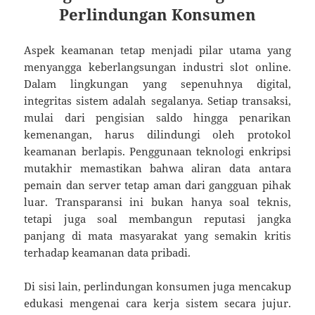
Perlindungan Konsumen
Aspek keamanan tetap menjadi pilar utama yang
menyangga keberlangsungan industri slot online.
Dalam lingkungan yang sepenuhnya digital,
integritas sistem adalah segalanya. Setiap transaksi,
mulai dari pengisian saldo hingga penarikan
kemenangan, harus dilindungi oleh protokol
keamanan berlapis. Penggunaan teknologi enkripsi
mutakhir memastikan bahwa aliran data antara
pemain dan server tetap aman dari gangguan pihak
luar. Transparansi ini bukan hanya soal teknis,
tetapi juga soal membangun reputasi jangka
panjang di mata masyarakat yang semakin kritis
terhadap keamanan data pribadi.
Di sisi lain, perlindungan konsumen juga mencakup
edukasi mengenai cara kerja sistem secara jujur.