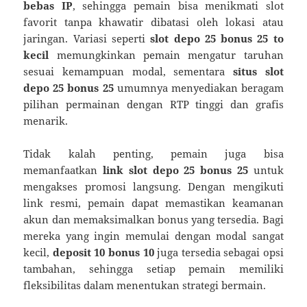
bebas IP
, sehingga pemain bisa menikmati slot
favorit tanpa khawatir dibatasi oleh lokasi atau
jaringan. Variasi seperti
slot depo 25 bonus 25 to
kecil
memungkinkan pemain mengatur taruhan
sesuai kemampuan modal, sementara
situs slot
depo 25 bonus 25
umumnya menyediakan beragam
pilihan permainan dengan RTP tinggi dan grafis
menarik.
Tidak kalah penting, pemain juga bisa
memanfaatkan
link slot depo 25 bonus 25
untuk
mengakses promosi langsung. Dengan mengikuti
link resmi, pemain dapat memastikan keamanan
akun dan memaksimalkan bonus yang tersedia. Bagi
mereka yang ingin memulai dengan modal sangat
kecil,
deposit 10 bonus 10
juga tersedia sebagai opsi
tambahan, sehingga setiap pemain memiliki
fleksibilitas dalam menentukan strategi bermain.