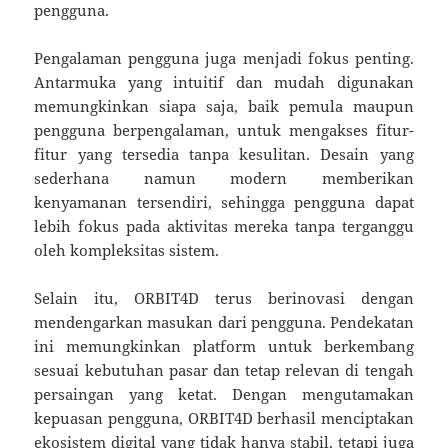
pengguna.
Pengalaman pengguna juga menjadi fokus penting.
Antarmuka yang intuitif dan mudah digunakan
memungkinkan siapa saja, baik pemula maupun
pengguna berpengalaman, untuk mengakses fitur-
fitur yang tersedia tanpa kesulitan. Desain yang
sederhana namun modern memberikan
kenyamanan tersendiri, sehingga pengguna dapat
lebih fokus pada aktivitas mereka tanpa terganggu
oleh kompleksitas sistem.
Selain itu, ORBIT4D terus berinovasi dengan
mendengarkan masukan dari pengguna. Pendekatan
ini memungkinkan platform untuk berkembang
sesuai kebutuhan pasar dan tetap relevan di tengah
persaingan yang ketat. Dengan mengutamakan
kepuasan pengguna, ORBIT4D berhasil menciptakan
ekosistem digital yang tidak hanya stabil, tetapi juga