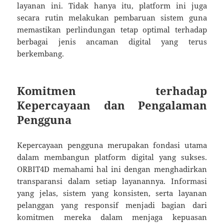
layanan ini. Tidak hanya itu, platform ini juga
secara rutin melakukan pembaruan sistem guna
memastikan perlindungan tetap optimal terhadap
berbagai jenis ancaman digital yang terus
berkembang.
Komitmen terhadap
Kepercayaan dan Pengalaman
Pengguna
Kepercayaan pengguna merupakan fondasi utama
dalam membangun platform digital yang sukses.
ORBIT4D memahami hal ini dengan menghadirkan
transparansi dalam setiap layanannya. Informasi
yang jelas, sistem yang konsisten, serta layanan
pelanggan yang responsif menjadi bagian dari
komitmen mereka dalam menjaga kepuasan