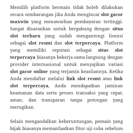
Memilih platform bermain tidak boleh dilakukan
secara sembarangan jika Anda mengincar
slot gacor
maxwin
yang menawarkan pembayaran tertinggi.
Sangat disarankan untuk bergabung dengan
situs
slot terbaru
yang sudah mengantongi lisensi
sebagai
slot resmi
dan
slot terpercaya
. Platform
yang memiliki reputasi sebagai
situs slot
terpercaya
biasanya bekerja sama langsung dengan
provider internasional untuk menyajikan variasi
slot gacor online
yang terjamin keasliannya. Ketika
Anda mendaftar melalui
link slot resmi
atau
link
slot terpercaya
, Anda mendapatkan jaminan
keamanan data serta proses transaksi yang cepat,
aman, dan transparan tanpa potongan yang
merugikan.
Selain mengandalkan keberuntungan, pemain yang
bijak biasanya memanfaatkan fitur uji coba sebelum