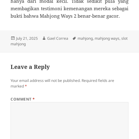
hanya dari modal kecil. Tidak sedikit pula yang
membagikan testimoni kemenangan mereka sebagai
bukti bahwa Mahjong Ways 2 benar-benar gacor.
Posted
Author
Tags
July 21, 2025
Gael Correa
mahjong
,
mahjong ways
,
slot
on
mahjong
Leave a Reply
Your email address will not be published.
Required fields are
marked
*
COMMENT
*