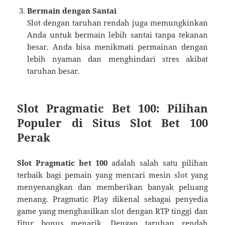
Bermain dengan Santai
Slot dengan taruhan rendah juga memungkinkan
Anda untuk bermain lebih santai tanpa tekanan
besar. Anda bisa menikmati permainan dengan
lebih nyaman dan menghindari stres akibat
taruhan besar.
Slot Pragmatic Bet 100: Pilihan
Populer di Situs Slot Bet 100
Perak
Slot Pragmatic bet 100
adalah salah satu pilihan
terbaik bagi pemain yang mencari mesin slot yang
menyenangkan dan memberikan banyak peluang
menang. Pragmatic Play dikenal sebagai penyedia
game yang menghasilkan slot dengan RTP tinggi dan
fitur bonus menarik. Dengan taruhan rendah