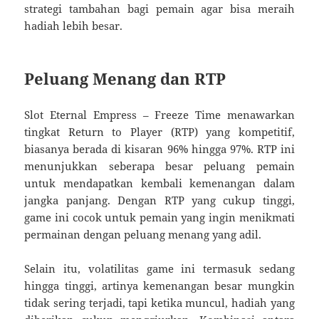
strategi tambahan bagi pemain agar bisa meraih
hadiah lebih besar.
Peluang Menang dan RTP
Slot Eternal Empress – Freeze Time menawarkan
tingkat Return to Player (RTP) yang kompetitif,
biasanya berada di kisaran 96% hingga 97%. RTP ini
menunjukkan seberapa besar peluang pemain
untuk mendapatkan kembali kemenangan dalam
jangka panjang. Dengan RTP yang cukup tinggi,
game ini cocok untuk pemain yang ingin menikmati
permainan dengan peluang menang yang adil.
Selain itu, volatilitas game ini termasuk sedang
hingga tinggi, artinya kemenangan besar mungkin
tidak sering terjadi, tapi ketika muncul, hadiah yang