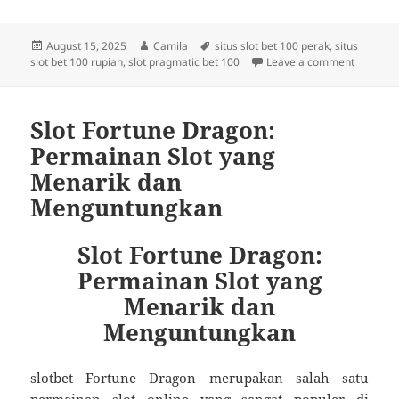
Posted
Author
Tags
August 15, 2025
Camila
situs slot bet 100 perak
,
situs
on
on Slot 
slot bet 100 rupiah
,
slot pragmatic bet 100
Leave a comment
Slot Fortune Dragon:
Permainan Slot yang
Menarik dan
Menguntungkan
Slot Fortune Dragon:
Permainan Slot yang
Menarik dan
Menguntungkan
slotbet
Fortune Dragon merupakan salah satu
permainan slot online yang sangat populer di