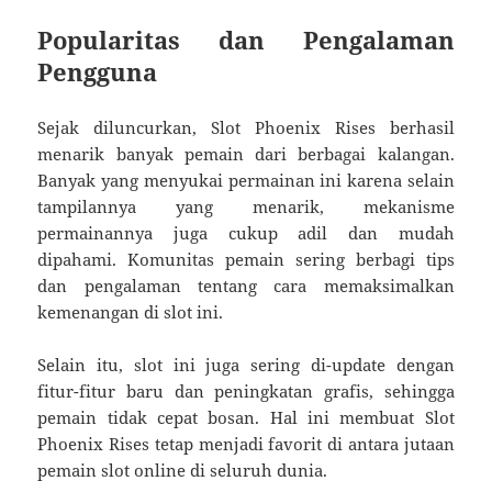
Popularitas dan Pengalaman
Pengguna
Sejak diluncurkan, Slot Phoenix Rises berhasil
menarik banyak pemain dari berbagai kalangan.
Banyak yang menyukai permainan ini karena selain
tampilannya yang menarik, mekanisme
permainannya juga cukup adil dan mudah
dipahami. Komunitas pemain sering berbagi tips
dan pengalaman tentang cara memaksimalkan
kemenangan di slot ini.
Selain itu, slot ini juga sering di-update dengan
fitur-fitur baru dan peningkatan grafis, sehingga
pemain tidak cepat bosan. Hal ini membuat Slot
Phoenix Rises tetap menjadi favorit di antara jutaan
pemain slot online di seluruh dunia.