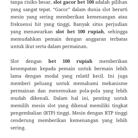
tanpa risiko besar,
slot gacor bet 100
adalah pilihan
yang sangat tepat. “Gacor” dalam dunia slot berarti
mesin yang sering memberikan kemenangan atau
frekuensi hit yang tinggi. Banyak situs perjudian
yang menawarkan
slot bet 100 rupiah
, sehingga
memudahkan pemain dengan anggaran terbatas
untuk ikut serta dalam permainan.
Slot dengan
bet 100 rupiah
memberikan
kesempatan kepada pemain untuk bermain lebih
lama dengan modal yang relatif kecil. Ini juga
memberi peluang untuk memahami mekanisme
permainan dan menemukan pola-pola yang lebih
mudah dikenali. Dalam hal ini, penting untuk
memilih mesin slot yang dikenal memiliki tingkat
pengembalian (RTP) tinggi. Mesin dengan RTP tinggi
cenderung memberikan kemenangan yang lebih
sering.