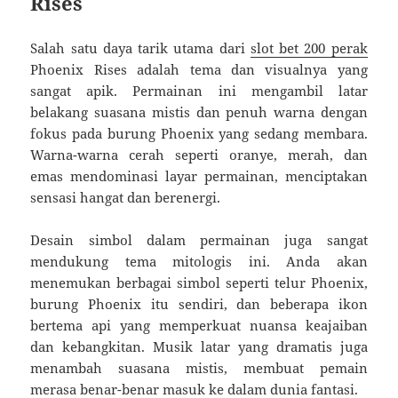
Rises
Salah satu daya tarik utama dari
slot bet 200 perak
Phoenix Rises adalah tema dan visualnya yang
sangat apik. Permainan ini mengambil latar
belakang suasana mistis dan penuh warna dengan
fokus pada burung Phoenix yang sedang membara.
Warna-warna cerah seperti oranye, merah, dan
emas mendominasi layar permainan, menciptakan
sensasi hangat dan berenergi.
Desain simbol dalam permainan juga sangat
mendukung tema mitologis ini. Anda akan
menemukan berbagai simbol seperti telur Phoenix,
burung Phoenix itu sendiri, dan beberapa ikon
bertema api yang memperkuat nuansa keajaiban
dan kebangkitan. Musik latar yang dramatis juga
menambah suasana mistis, membuat pemain
merasa benar-benar masuk ke dalam dunia fantasi.