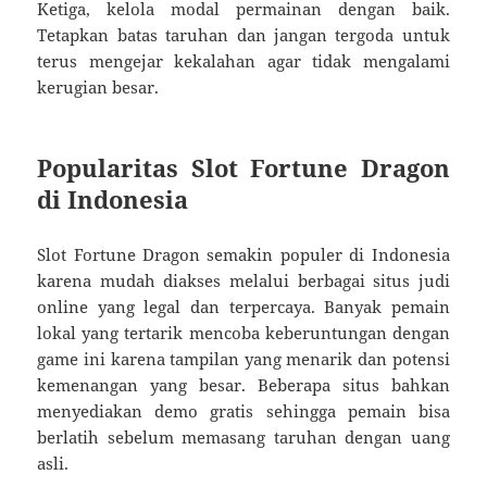
Ketiga, kelola modal permainan dengan baik.
Tetapkan batas taruhan dan jangan tergoda untuk
terus mengejar kekalahan agar tidak mengalami
kerugian besar.
Popularitas Slot Fortune Dragon
di Indonesia
Slot Fortune Dragon semakin populer di Indonesia
karena mudah diakses melalui berbagai situs judi
online yang legal dan terpercaya. Banyak pemain
lokal yang tertarik mencoba keberuntungan dengan
game ini karena tampilan yang menarik dan potensi
kemenangan yang besar. Beberapa situs bahkan
menyediakan demo gratis sehingga pemain bisa
berlatih sebelum memasang taruhan dengan uang
asli.