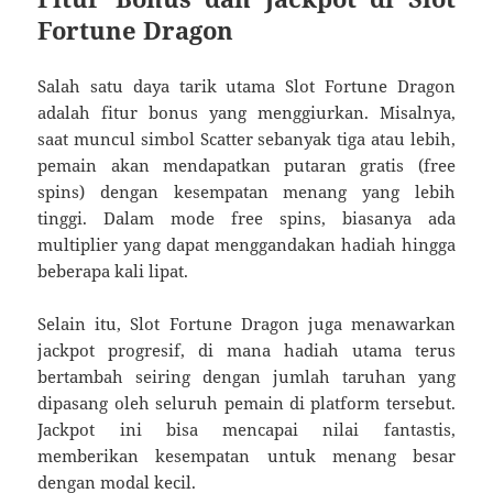
Fortune Dragon
Salah satu daya tarik utama Slot Fortune Dragon
adalah fitur bonus yang menggiurkan. Misalnya,
saat muncul simbol Scatter sebanyak tiga atau lebih,
pemain akan mendapatkan putaran gratis (free
spins) dengan kesempatan menang yang lebih
tinggi. Dalam mode free spins, biasanya ada
multiplier yang dapat menggandakan hadiah hingga
beberapa kali lipat.
Selain itu, Slot Fortune Dragon juga menawarkan
jackpot progresif, di mana hadiah utama terus
bertambah seiring dengan jumlah taruhan yang
dipasang oleh seluruh pemain di platform tersebut.
Jackpot ini bisa mencapai nilai fantastis,
memberikan kesempatan untuk menang besar
dengan modal kecil.