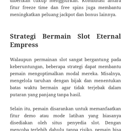
diberikan cukup menggiurkan. Kombinasi antara
fitur freeze time dan free spins juga membantu
meningkatkan peluang jackpot dan bonus lainnya.
Strategi Bermain Slot Eternal
Empress
Walaupun permainan slot sangat bergantung pada
keberuntungan, beberapa strategi dapat membantu
pemain mengoptimalkan modal mereka. Misalnya,
mengelola taruhan dengan bijak dan menentukan
batas waktu bermain agar tidak terjebak dalam
putaran yang panjang tanpa hasil.
Selain itu, pemain disarankan untuk memanfaatkan
fitur demo atau mode latihan yang biasanya
disediakan oleh situs penyedia slot. Dengan
mencoba terlebih dahulu tanpa risiko, pemain bisa