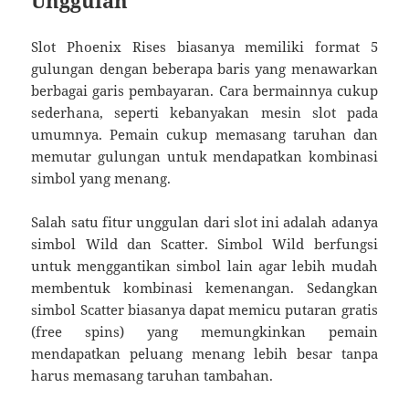
Slot Phoenix Rises biasanya memiliki format 5
gulungan dengan beberapa baris yang menawarkan
berbagai garis pembayaran. Cara bermainnya cukup
sederhana, seperti kebanyakan mesin slot pada
umumnya. Pemain cukup memasang taruhan dan
memutar gulungan untuk mendapatkan kombinasi
simbol yang menang.
Salah satu fitur unggulan dari slot ini adalah adanya
simbol Wild dan Scatter. Simbol Wild berfungsi
untuk menggantikan simbol lain agar lebih mudah
membentuk kombinasi kemenangan. Sedangkan
simbol Scatter biasanya dapat memicu putaran gratis
(free spins) yang memungkinkan pemain
mendapatkan peluang menang lebih besar tanpa
harus memasang taruhan tambahan.