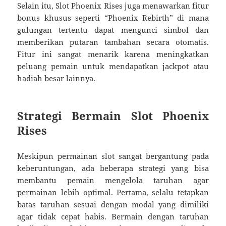
Selain itu, Slot Phoenix Rises juga menawarkan fitur
bonus khusus seperti “Phoenix Rebirth” di mana
gulungan tertentu dapat mengunci simbol dan
memberikan putaran tambahan secara otomatis.
Fitur ini sangat menarik karena meningkatkan
peluang pemain untuk mendapatkan jackpot atau
hadiah besar lainnya.
Strategi Bermain Slot Phoenix
Rises
Meskipun permainan slot sangat bergantung pada
keberuntungan, ada beberapa strategi yang bisa
membantu pemain mengelola taruhan agar
permainan lebih optimal. Pertama, selalu tetapkan
batas taruhan sesuai dengan modal yang dimiliki
agar tidak cepat habis. Bermain dengan taruhan