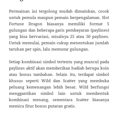
Permainan ini tergolong mudah dimainkan, cocok
untuk pemula maupun pemain berpengalaman. Slot
Fortune Dragon biasanya memiliki format 5
gulungan dan beberapa garis pembayaran (paylines)
yang bisa bervariasi, misalnya 25 atau 50 paylines.
Untuk memulai, pemain cukup menentukan jumlah
taruhan per spin, lalu memutar gulungan.
Setiap kombinasi simbol tertentu yang muncul pada
paylines aktif akan memberikan hadiah berupa koin
atau bonus tambahan. Selain itu, terdapat simbol
khusus seperti Wild dan Scatter yang membuka
peluang kemenangan lebih besar. Wild berfungsi
menggantikan simbol lain untuk membentuk
kombinasi menang, sementara Scatter biasanya
memicu fitur bonus putaran gratis.