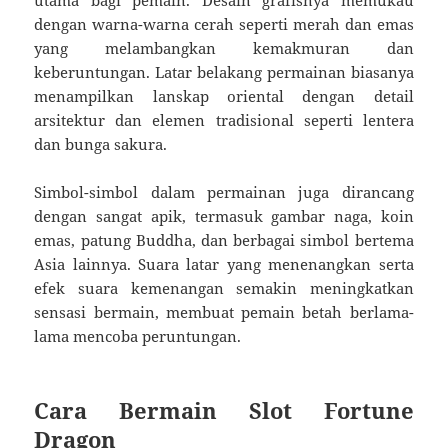
utama bagi pemain. Desain grafisnya memukau
dengan warna-warna cerah seperti merah dan emas
yang melambangkan kemakmuran dan
keberuntungan. Latar belakang permainan biasanya
menampilkan lanskap oriental dengan detail
arsitektur dan elemen tradisional seperti lentera
dan bunga sakura.
Simbol-simbol dalam permainan juga dirancang
dengan sangat apik, termasuk gambar naga, koin
emas, patung Buddha, dan berbagai simbol bertema
Asia lainnya. Suara latar yang menenangkan serta
efek suara kemenangan semakin meningkatkan
sensasi bermain, membuat pemain betah berlama-
lama mencoba peruntungan.
Cara Bermain Slot Fortune
Dragon