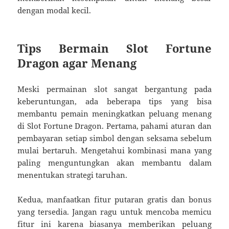
dengan modal kecil.
Tips Bermain Slot Fortune
Dragon agar Menang
Meski permainan slot sangat bergantung pada
keberuntungan, ada beberapa tips yang bisa
membantu pemain meningkatkan peluang menang
di Slot Fortune Dragon. Pertama, pahami aturan dan
pembayaran setiap simbol dengan seksama sebelum
mulai bertaruh. Mengetahui kombinasi mana yang
paling menguntungkan akan membantu dalam
menentukan strategi taruhan.
Kedua, manfaatkan fitur putaran gratis dan bonus
yang tersedia. Jangan ragu untuk mencoba memicu
fitur ini karena biasanya memberikan peluang