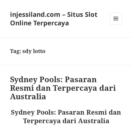
injessiland.com – Situs Slot
Online Terpercaya
MENU
AND
WIDGETS
Tag:
sdy lotto
Sydney Pools: Pasaran
Resmi dan Terpercaya dari
Australia
Sydney Pools: Pasaran Resmi dan
Terpercaya dari Australia