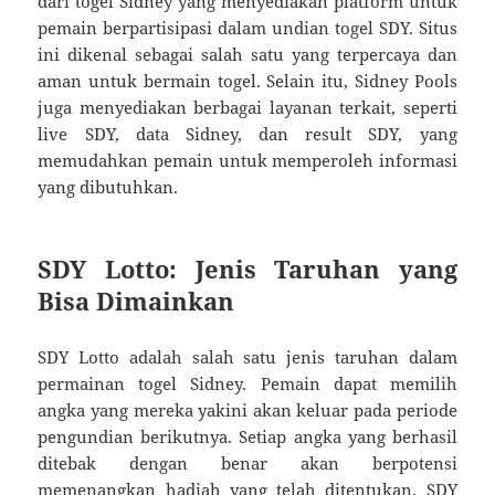
dari togel Sidney yang menyediakan platform untuk
pemain berpartisipasi dalam undian togel SDY. Situs
ini dikenal sebagai salah satu yang terpercaya dan
aman untuk bermain togel. Selain itu, Sidney Pools
juga menyediakan berbagai layanan terkait, seperti
live SDY, data Sidney, dan result SDY, yang
memudahkan pemain untuk memperoleh informasi
yang dibutuhkan.
SDY Lotto: Jenis Taruhan yang
Bisa Dimainkan
SDY Lotto adalah salah satu jenis taruhan dalam
permainan togel Sidney. Pemain dapat memilih
angka yang mereka yakini akan keluar pada periode
pengundian berikutnya. Setiap angka yang berhasil
ditebak dengan benar akan berpotensi
memenangkan hadiah yang telah ditentukan. SDY