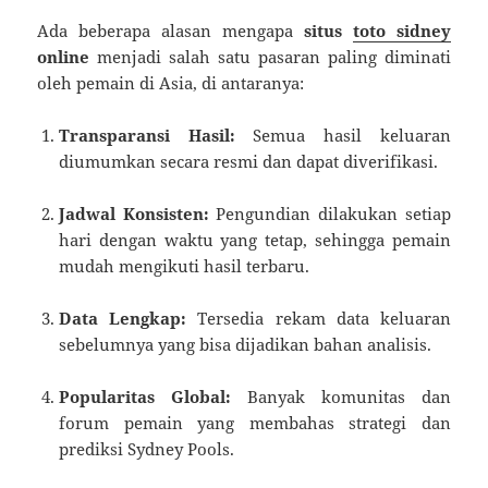
Ada beberapa alasan mengapa
situs
toto sidney
online
menjadi salah satu pasaran paling diminati
oleh pemain di Asia, di antaranya:
Transparansi Hasil:
Semua hasil keluaran
diumumkan secara resmi dan dapat diverifikasi.
Jadwal Konsisten:
Pengundian dilakukan setiap
hari dengan waktu yang tetap, sehingga pemain
mudah mengikuti hasil terbaru.
Data Lengkap:
Tersedia rekam data keluaran
sebelumnya yang bisa dijadikan bahan analisis.
Popularitas Global:
Banyak komunitas dan
forum pemain yang membahas strategi dan
prediksi Sydney Pools.