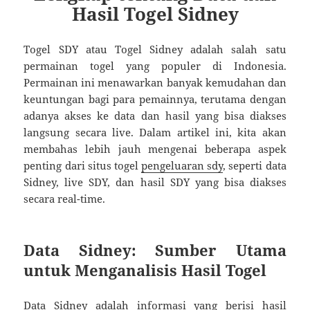
Hasil Togel Sidney
Togel SDY atau Togel Sidney adalah salah satu
permainan togel yang populer di Indonesia.
Permainan ini menawarkan banyak kemudahan dan
keuntungan bagi para pemainnya, terutama dengan
adanya akses ke data dan hasil yang bisa diakses
langsung secara live. Dalam artikel ini, kita akan
membahas lebih jauh mengenai beberapa aspek
penting dari situs togel
pengeluaran sdy
, seperti data
Sidney, live SDY, dan hasil SDY yang bisa diakses
secara real-time.
Data Sidney: Sumber Utama
untuk Menganalisis Hasil Togel
Data Sidney adalah informasi yang berisi hasil