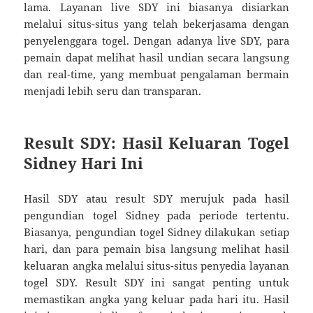
lama. Layanan live SDY ini biasanya disiarkan
melalui situs-situs yang telah bekerjasama dengan
penyelenggara togel. Dengan adanya live SDY, para
pemain dapat melihat hasil undian secara langsung
dan real-time, yang membuat pengalaman bermain
menjadi lebih seru dan transparan.
Result SDY: Hasil Keluaran Togel
Sidney Hari Ini
Hasil SDY atau result SDY merujuk pada hasil
pengundian togel Sidney pada periode tertentu.
Biasanya, pengundian togel Sidney dilakukan setiap
hari, dan para pemain bisa langsung melihat hasil
keluaran angka melalui situs-situs penyedia layanan
togel SDY. Result SDY ini sangat penting untuk
memastikan angka yang keluar pada hari itu. Hasil