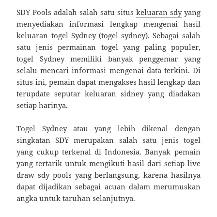
SDY Pools adalah salah satu situs
keluaran sdy
yang
menyediakan informasi lengkap mengenai hasil
keluaran togel Sydney (togel sydney). Sebagai salah
satu jenis permainan togel yang paling populer,
togel Sydney memiliki banyak penggemar yang
selalu mencari informasi mengenai data terkini. Di
situs ini, pemain dapat mengakses hasil lengkap dan
terupdate seputar keluaran sidney yang diadakan
setiap harinya.
Togel Sydney atau yang lebih dikenal dengan
singkatan SDY merupakan salah satu jenis togel
yang cukup terkenal di Indonesia. Banyak pemain
yang tertarik untuk mengikuti hasil dari setiap live
draw sdy pools yang berlangsung, karena hasilnya
dapat dijadikan sebagai acuan dalam merumuskan
angka untuk taruhan selanjutnya.