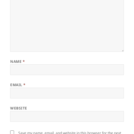
NAME
*
EMAIL
*
WEBSITE
Save my name, email, and website in this browser for the next