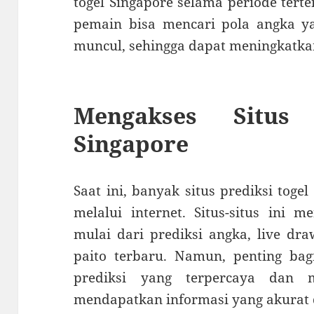
togel Singapore selama periode tert
pemain bisa mencari pola angka ya
muncul, sehingga dapat meningkatka
Mengakses Situs 
Singapore
Saat ini, banyak situs prediksi tog
melalui internet. Situs-situs ini 
mulai dari prediksi angka, live dr
paito terbaru. Namun, penting bag
prediksi yang terpercaya dan m
mendapatkan informasi yang akurat 