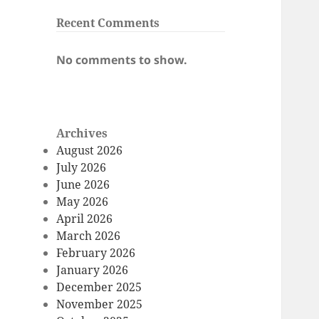
Recent Comments
No comments to show.
Archives
August 2026
July 2026
June 2026
May 2026
April 2026
March 2026
February 2026
January 2026
December 2025
November 2025