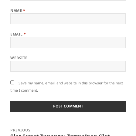
NAME
*
EMAIL
*
WEBSITE
Save my name, email, and website in this browser for the next
time I comment.
Post
PREVIOUS
navigation