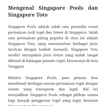
Mengenal Singapore Pools dan
Singapore Toto
Singapore Pools adalah salah satu penyedia resmi
permainan judi togel dan lotere di Singapura. Salah
satu permainan paling populer di situs ini adalah
Singapore Toto, yang menawarkan berbagai jenis
taruhan dengan hadiah menarik. Singapore Toto
sendiri merupakan jenis lotere yang sudah sangat
dikenal di kalangan pemain togel, khususnya di Asia
Tenggara.
Melalui Singapore Pools, para pemain bisa
menikmati berbagai macam permainan togel dengan
sistem yang transparan dan legal. Hal ini
menjadikan Singapore Pools sebagai pilihan utama
bagi banyak penggemar togel yang ingin bermain