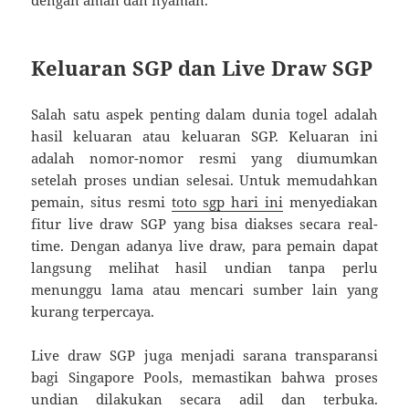
dengan aman dan nyaman.
Keluaran SGP dan Live Draw SGP
Salah satu aspek penting dalam dunia togel adalah
hasil keluaran atau keluaran SGP. Keluaran ini
adalah nomor-nomor resmi yang diumumkan
setelah proses undian selesai. Untuk memudahkan
pemain, situs resmi
toto sgp hari ini
menyediakan
fitur live draw SGP yang bisa diakses secara real-
time. Dengan adanya live draw, para pemain dapat
langsung melihat hasil undian tanpa perlu
menunggu lama atau mencari sumber lain yang
kurang terpercaya.
Live draw SGP juga menjadi sarana transparansi
bagi Singapore Pools, memastikan bahwa proses
undian dilakukan secara adil dan terbuka.