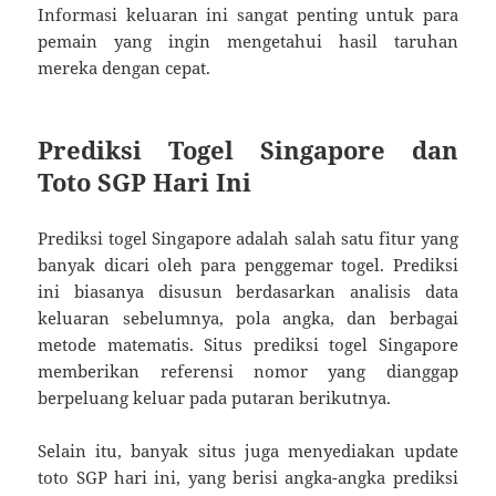
Informasi keluaran ini sangat penting untuk para
pemain yang ingin mengetahui hasil taruhan
mereka dengan cepat.
Prediksi Togel Singapore dan
Toto SGP Hari Ini
Prediksi togel Singapore adalah salah satu fitur yang
banyak dicari oleh para penggemar togel. Prediksi
ini biasanya disusun berdasarkan analisis data
keluaran sebelumnya, pola angka, dan berbagai
metode matematis. Situs prediksi togel Singapore
memberikan referensi nomor yang dianggap
berpeluang keluar pada putaran berikutnya.
Selain itu, banyak situs juga menyediakan update
toto SGP hari ini, yang berisi angka-angka prediksi