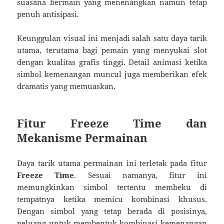
suasana bermain yang menenangkan namun tetap
penuh antisipasi.
Keunggulan visual ini menjadi salah satu daya tarik
utama, terutama bagi pemain yang menyukai slot
dengan kualitas grafis tinggi. Detail animasi ketika
simbol kemenangan muncul juga memberikan efek
dramatis yang memuaskan.
Fitur Freeze Time dan
Mekanisme Permainan
Daya tarik utama permainan ini terletak pada fitur
Freeze Time
. Sesuai namanya, fitur ini
memungkinkan simbol tertentu membeku di
tempatnya ketika memicu kombinasi khusus.
Dengan simbol yang tetap berada di posisinya,
peluang untuk membentuk kombinasi kemenangan