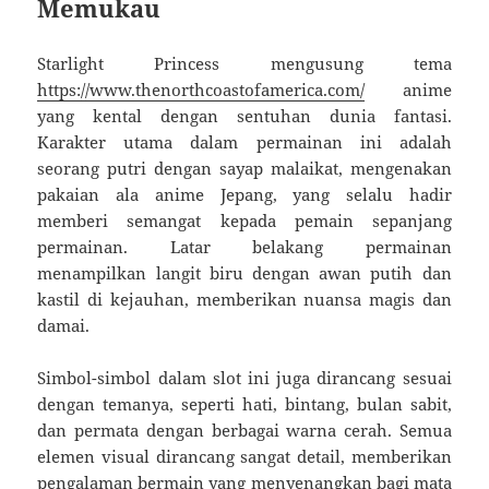
Memukau
Starlight Princess mengusung tema
https://www.thenorthcoastofamerica.com/
anime
yang kental dengan sentuhan dunia fantasi.
Karakter utama dalam permainan ini adalah
seorang putri dengan sayap malaikat, mengenakan
pakaian ala anime Jepang, yang selalu hadir
memberi semangat kepada pemain sepanjang
permainan. Latar belakang permainan
menampilkan langit biru dengan awan putih dan
kastil di kejauhan, memberikan nuansa magis dan
damai.
Simbol-simbol dalam slot ini juga dirancang sesuai
dengan temanya, seperti hati, bintang, bulan sabit,
dan permata dengan berbagai warna cerah. Semua
elemen visual dirancang sangat detail, memberikan
pengalaman bermain yang menyenangkan bagi mata