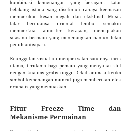
kombinasi kemenangan yang beragam. Latar
belakang istana yang diselimuti cahaya keemasan
memberikan kesan megah dan eksklusif. Musik
latar bernuansa oriental lembut semakin
memperkuat atmosfer kerajaan, menciptakan
suasana bermain yang menenangkan namun tetap
penuh antisipasi.
Keunggulan visual ini menjadi salah satu daya tarik
utama, terutama bagi pemain yang menyukai slot
dengan kualitas grafis tinggi. Detail animasi ketika
simbol kemenangan muncul juga memberikan efek
dramatis yang memuaskan.
Fitur Freeze Time dan
Mekanisme Permainan