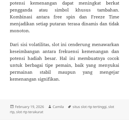
potensi kemenangan dapat meningkat berkat
pengganda atau simbol khusus tambahan.
Kombinasi antara free spin dan Freeze Time
menjadikan setiap putaran terasa dinamis dan tidak
monoton.
Dari sisi volatilitas, slot ini cenderung menawarkan
keseimbangan antara frekuensi kemenangan dan
potensi hadiah besar. Hal ini membuatnya cocok
untuk berbagai tipe pemain, baik yang menyukai
permainan stabil maupun yang mengejar
kemenangan signifikan.
Posted
Author
Tags
February 19, 2026
Camila
situs slot rtp tertinggi
,
slot
on
rtp
,
slot rtp terakurat