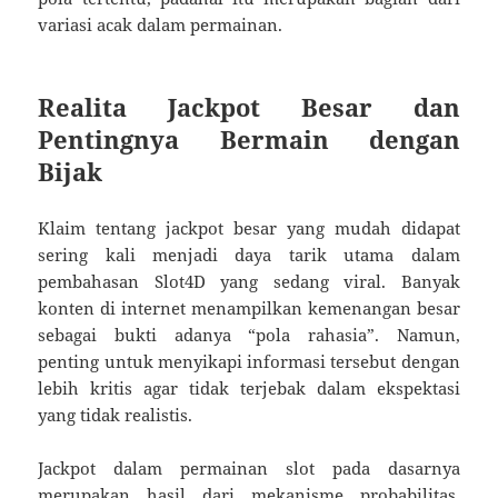
variasi acak dalam permainan.
Realita Jackpot Besar dan
Pentingnya Bermain dengan
Bijak
Klaim tentang jackpot besar yang mudah didapat
sering kali menjadi daya tarik utama dalam
pembahasan Slot4D yang sedang viral. Banyak
konten di internet menampilkan kemenangan besar
sebagai bukti adanya “pola rahasia”. Namun,
penting untuk menyikapi informasi tersebut dengan
lebih kritis agar tidak terjebak dalam ekspektasi
yang tidak realistis.
Jackpot dalam permainan slot pada dasarnya
merupakan hasil dari mekanisme probabilitas.