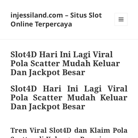
injessiland.com – Situs Slot
Online Terpercaya
MENU
AND
WIDGETS
Slot4D Hari Ini Lagi Viral
Pola Scatter Mudah Keluar
Dan Jackpot Besar
Slot4D Hari Ini Lagi Viral
Pola Scatter Mudah Keluar
Dan Jackpot Besar
Tren Viral Slot4D dan Klaim Pola