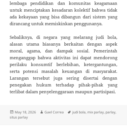
lembaga pendidikan dan komunitas keagamaan
untuk menciptakan kesadaran kolektif bahwa tidak
ada kekayaan yang bisa dibangun dari sistem yang
dirancang untuk memiskinkan penggunanya.
Sebaliknya, di negara yang melarang judi bola,
alasan utama biasanya berkaitan dengan aspek
moral, agama, dan dampak sosial. Pemerintah
menganggap bahwa aktivitas ini dapat mendorong
perilaku konsumtif berlebihan, ketergantungan,
serta potensi masalah keuangan di masyarakat.
Larangan tersebut juga sering disertai dengan
penegakan hukum terhadap pihak-pihak yang
terlibat dalam penyelenggaraan maupun partisipasi.
Posted
Author
Tags
May 18, 2026
Gael Correa
judi bola
,
mix parlay
,
parlay
,
on
situs parlay