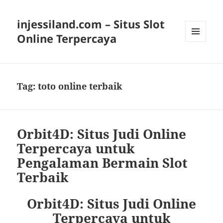
injessiland.com – Situs Slot
Online Terpercaya
MENU
AND
WIDGETS
Tag:
toto online terbaik
Orbit4D: Situs Judi Online
Terpercaya untuk
Pengalaman Bermain Slot
Terbaik
Orbit4D: Situs Judi Online
Terpercaya untuk