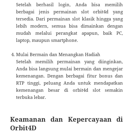
Setelah berhasil login, Anda bisa memilih
berbagai jenis permainan slot orbit4d yang
tersedia. Dari permainan slot klasik hingga yang
lebih modern, semua bisa dimainkan dengan
mudah melalui perangkat apapun, baik PC,
laptop, maupun smartphone.
Mulai Bermain dan Menangkan Hadiah
Setelah memilih permainan yang diinginkan,
Anda bisa langsung mulai bermain dan mengejar
kemenangan. Dengan berbagai fitur bonus dan
RTP tinggi, peluang Anda untuk mendapatkan
kemenangan besar di orbit4d slot semakin
terbuka lebar.
Keamanan dan Kepercayaan di
Orbit4D