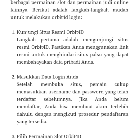
berbagai permainan slot dan permainan judi online
lainnya. Berikut adalah langkah-langkah mudah
untuk melakukan orbit4d login:
Kunjungi Situs Resmi Orbit4D
Langkah pertama adalah mengunjungi situs
resmi Orbit4D. Pastikan Anda menggunakan link
resmi untuk menghindari situs palsu yang dapat
membahayakan data pribadi Anda.
Masukkan Data Login Anda
Setelah membuka situs, pemain cukup
memasukkan username dan password yang telah
terdaftar sebelumnya. Jika Anda belum
mendaftar, Anda bisa membuat akun terlebih
dahulu dengan mengikuti prosedur pendaftaran
yang tersedia.
Pilih Permainan Slot Orbit4D