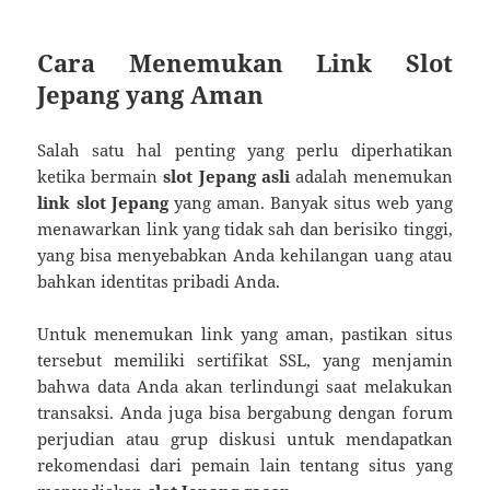
Cara Menemukan Link Slot
Jepang yang Aman
Salah satu hal penting yang perlu diperhatikan
ketika bermain
slot Jepang asli
adalah menemukan
link slot Jepang
yang aman. Banyak situs web yang
menawarkan link yang tidak sah dan berisiko tinggi,
yang bisa menyebabkan Anda kehilangan uang atau
bahkan identitas pribadi Anda.
Untuk menemukan link yang aman, pastikan situs
tersebut memiliki sertifikat SSL, yang menjamin
bahwa data Anda akan terlindungi saat melakukan
transaksi. Anda juga bisa bergabung dengan forum
perjudian atau grup diskusi untuk mendapatkan
rekomendasi dari pemain lain tentang situs yang