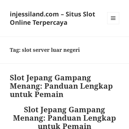
injessiland.com – Situs Slot
Online Terpercaya
MENU
AND
WIDGETS
Tag:
slot server luar negeri
Slot Jepang Gampang
Menang: Panduan Lengkap
untuk Pemain
Slot Jepang Gampang
Menang: Panduan Lengkap
untuk Pemain