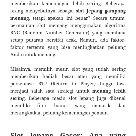
memberikan kemenangan lebih sering. Beberapa
orang menyebutnya sebagai
slot Jepang gampang
menang
, tetapi apakah ini benar? Secara umum,
permainan slot memang menggunakan algoritma
RNG (Random Number Generator) yang membuat
setiap putaran bersifat acak. Namun, ada faktor-
faktor tertentu yang bisa meningkatkan peluang
Anda untuk menang.
Misalnya, memilih mesin slot yang sudah sering
memberikan hadiah besar atau yang memiliki
persentase RTP (Return to Player) tinggi bisa
menjadi salah satu strategi untuk
menang lebih
sering
. Beberapa mesin slot Jepang juga dikenal
memiliki fitur bonus yang menarik dan
meningkatkan peluang kemenangan pemain.
Slot Jepang Gacor: Apa yang