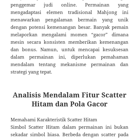
penggemar judi online. Permainan yang
mengadaptasi elemen tradisional Mahjong ini
menawarkan pengalaman bermain yang unik
dengan potensi kemenangan besar. Banyak pemain
melaporkan mengalami momen “gacor” dimana
mesin secara konsisten memberikan kemenangan
dan bonus. Namun, untuk mencapai kesuksesan
dalam permainan ini, diperlukan pemahaman
mendalam tentang mekanisme permainan dan
strategi yang tepat.
Analisis Mendalam Fitur Scatter
Hitam dan Pola Gacor
Memahami Karakteristik Scatter Hitam
Simbol Scatter Hitam dalam permainan ini bukan
sekadar simbol biasa. Berbeda dengan scatter pada