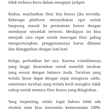
tidak terburu-buru dalam mengejar jackpot.
Kedua, manfaatkan fitur buy bonus jika tersedia.
Beberapa platform menyediakan opsi untuk
langsung masuk ke permainan bonus dengan
membayar sejumlah tertentu. Meskipun ini bisa
menjadi cara cepat untuk mencapai fitur paling
menguntungkan, penggunaannya harus dibatasi
dan dianggarkan dengan hati-hati.
Ketiga, perhatikan bet size. Karena volatilitasnya
yang tinggi, disarankan untuk memilih taruhan
yang sesuai dengan balance Anda. Taruhan yang
terlalu besar dapat dengan cepat menguras saldo,
sementara taruhan yang terlalu kecil mungkin tidak
cukup untuk memicu fitur bonus yang diinginkan.
Yang terpenting, selalu ingat bahwa tidak ada
strategi yang bisa menjamin kemenangan 100%.