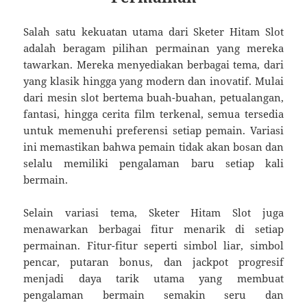
Salah satu kekuatan utama dari Sketer Hitam Slot
adalah beragam pilihan permainan yang mereka
tawarkan. Mereka menyediakan berbagai tema, dari
yang klasik hingga yang modern dan inovatif. Mulai
dari mesin slot bertema buah-buahan, petualangan,
fantasi, hingga cerita film terkenal, semua tersedia
untuk memenuhi preferensi setiap pemain. Variasi
ini memastikan bahwa pemain tidak akan bosan dan
selalu memiliki pengalaman baru setiap kali
bermain.
Selain variasi tema, Sketer Hitam Slot juga
menawarkan berbagai fitur menarik di setiap
permainan. Fitur-fitur seperti simbol liar, simbol
pencar, putaran bonus, dan jackpot progresif
menjadi daya tarik utama yang membuat
pengalaman bermain semakin seru dan