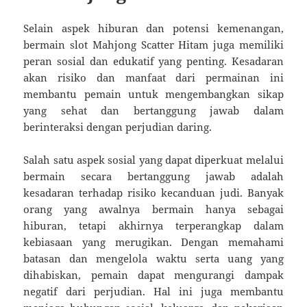
Selain aspek hiburan dan potensi kemenangan,
bermain slot Mahjong Scatter Hitam juga memiliki
peran sosial dan edukatif yang penting. Kesadaran
akan risiko dan manfaat dari permainan ini
membantu pemain untuk mengembangkan sikap
yang sehat dan bertanggung jawab dalam
berinteraksi dengan perjudian daring.
Salah satu aspek sosial yang dapat diperkuat melalui
bermain secara bertanggung jawab adalah
kesadaran terhadap risiko kecanduan judi. Banyak
orang yang awalnya bermain hanya sebagai
hiburan, tetapi akhirnya terperangkap dalam
kebiasaan yang merugikan. Dengan memahami
batasan dan mengelola waktu serta uang yang
dihabiskan, pemain dapat mengurangi dampak
negatif dari perjudian. Hal ini juga membantu