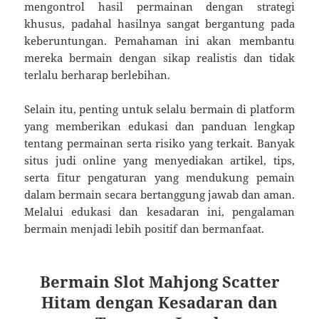
mengontrol hasil permainan dengan strategi
khusus, padahal hasilnya sangat bergantung pada
keberuntungan. Pemahaman ini akan membantu
mereka bermain dengan sikap realistis dan tidak
terlalu berharap berlebihan.
Selain itu, penting untuk selalu bermain di platform
yang memberikan edukasi dan panduan lengkap
tentang permainan serta risiko yang terkait. Banyak
situs judi online yang menyediakan artikel, tips,
serta fitur pengaturan yang mendukung pemain
dalam bermain secara bertanggung jawab dan aman.
Melalui edukasi dan kesadaran ini, pengalaman
bermain menjadi lebih positif dan bermanfaat.
Bermain Slot Mahjong Scatter
Hitam dengan Kesadaran dan