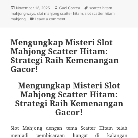
Posted
Author
Tags
November 18, 2025
Gael Correa
scatter hitam
on
mahjong ways
,
slot mahjong scatter hitam
,
slot scatter hitam
on Scatter Hitam Mahjong: Mitos dan Fakt
mahjong
Leave a comment
Mengungkap Misteri Slot
Mahjong Scatter Hitam:
Strategi Raih Kemenangan
Gacor!
Mengungkap Misteri Slot
Mahjong Scatter Hitam:
Strategi Raih Kemenangan
Gacor!
Slot Mahjong dengan tema Scatter Hitam telah
menjadi pembicaraan hangat di kalangan