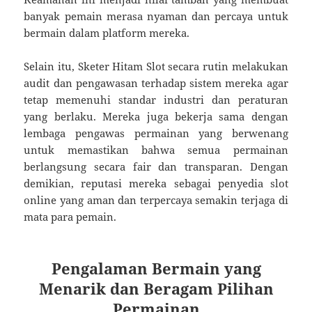
banyak pemain merasa nyaman dan percaya untuk
bermain dalam platform mereka.
Selain itu, Sketer Hitam Slot secara rutin melakukan
audit dan pengawasan terhadap sistem mereka agar
tetap memenuhi standar industri dan peraturan
yang berlaku. Mereka juga bekerja sama dengan
lembaga pengawas permainan yang berwenang
untuk memastikan bahwa semua permainan
berlangsung secara fair dan transparan. Dengan
demikian, reputasi mereka sebagai penyedia slot
online yang aman dan terpercaya semakin terjaga di
mata para pemain.
Pengalaman Bermain yang
Menarik dan Beragam Pilihan
Permainan