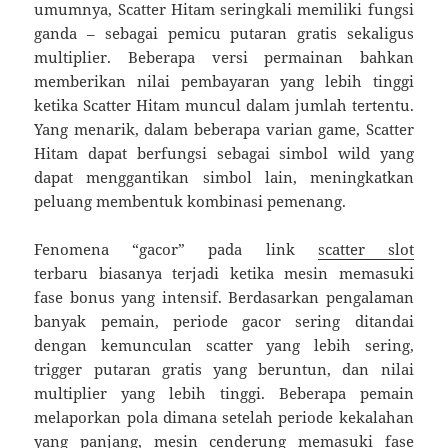
umumnya, Scatter Hitam seringkali memiliki fungsi
ganda – sebagai pemicu putaran gratis sekaligus
multiplier. Beberapa versi permainan bahkan
memberikan nilai pembayaran yang lebih tinggi
ketika Scatter Hitam muncul dalam jumlah tertentu.
Yang menarik, dalam beberapa varian game, Scatter
Hitam dapat berfungsi sebagai simbol wild yang
dapat menggantikan simbol lain, meningkatkan
peluang membentuk kombinasi pemenang.
Fenomena “gacor” pada link
scatter slot
terbaru biasanya terjadi ketika mesin memasuki
fase bonus yang intensif. Berdasarkan pengalaman
banyak pemain, periode gacor sering ditandai
dengan kemunculan scatter yang lebih sering,
trigger putaran gratis yang beruntun, dan nilai
multiplier yang lebih tinggi. Beberapa pemain
melaporkan pola dimana setelah periode kekalahan
yang panjang, mesin cenderung memasuki fase