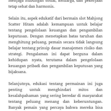
menjaga hubungan sosial, keluarga, dan pekerjaan
tetap sehat dan harmonis.
Selain itu, aspek edukatif dari bermain slot Mahjong
Scatter Hitam adalah kemampuan untuk belajar
tentang pengelolaan keuangan dan pengambilan
keputusan. Dengan menetapkan batas taruhan dan
menghitung peluang, pemain secara tidak langsung
belajar tentang prinsip dasar manajemen risiko dan
strategi. Pengalaman ini dapat berguna dalam
kehidupan nyata, terutama dalam pengelolaan
keuangan pribadi dan pengambilan keputusan yang
bijaksana.
Selanjutnya, edukasi tentang permainan ini juga
penting untuk menghindari mitos dan
kesalahpahaman yang sering beredar di masyarakat
tentang peluang menang dan keberuntungan.
Banyak pemain yang percaya bahwa mereka bisa