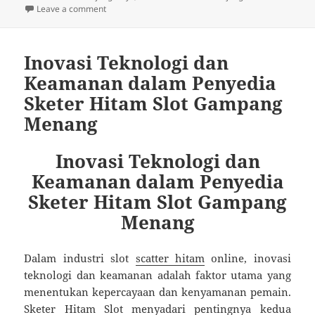
on Peran Sosial dan Edukasi dalam Bermain Slot Mah
Leave a comment
Inovasi Teknologi dan
Keamanan dalam Penyedia
Sketer Hitam Slot Gampang
Menang
Inovasi Teknologi dan
Keamanan dalam Penyedia
Sketer Hitam Slot Gampang
Menang
Dalam industri slot
scatter hitam
online, inovasi
teknologi dan keamanan adalah faktor utama yang
menentukan kepercayaan dan kenyamanan pemain.
Sketer Hitam Slot menyadari pentingnya kedua