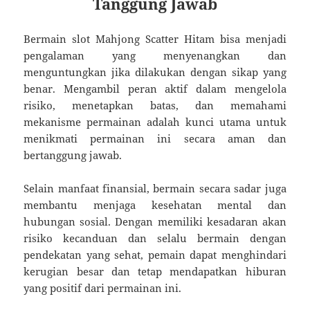
Tanggung Jawab
Bermain slot Mahjong Scatter Hitam bisa menjadi
pengalaman yang menyenangkan dan
menguntungkan jika dilakukan dengan sikap yang
benar. Mengambil peran aktif dalam mengelola
risiko, menetapkan batas, dan memahami
mekanisme permainan adalah kunci utama untuk
menikmati permainan ini secara aman dan
bertanggung jawab.
Selain manfaat finansial, bermain secara sadar juga
membantu menjaga kesehatan mental dan
hubungan sosial. Dengan memiliki kesadaran akan
risiko kecanduan dan selalu bermain dengan
pendekatan yang sehat, pemain dapat menghindari
kerugian besar dan tetap mendapatkan hiburan
yang positif dari permainan ini.