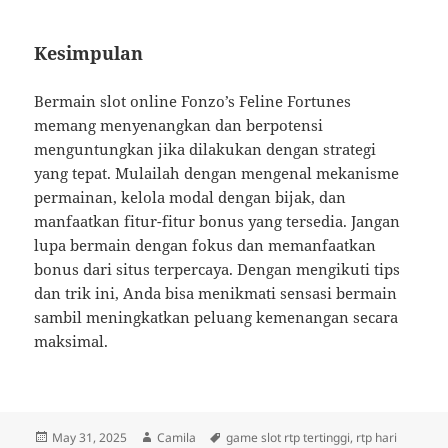
Kesimpulan
Bermain slot online Fonzo’s Feline Fortunes
memang menyenangkan dan berpotensi
menguntungkan jika dilakukan dengan strategi
yang tepat. Mulailah dengan mengenal mekanisme
permainan, kelola modal dengan bijak, dan
manfaatkan fitur-fitur bonus yang tersedia. Jangan
lupa bermain dengan fokus dan memanfaatkan
bonus dari situs terpercaya. Dengan mengikuti tips
dan trik ini, Anda bisa menikmati sensasi bermain
sambil meningkatkan peluang kemenangan secara
maksimal.
Posted
Author
Tags
May 31, 2025
Camila
game slot rtp tertinggi
,
rtp hari