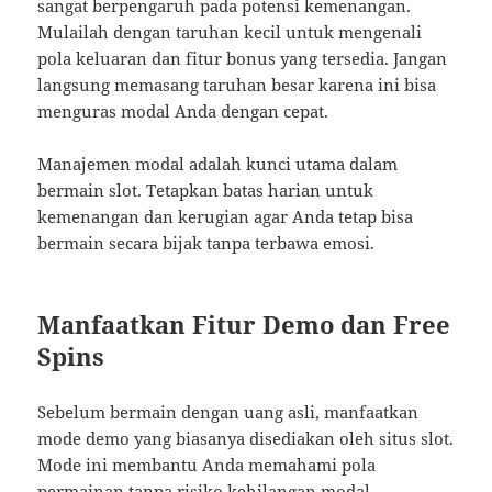
sangat berpengaruh pada potensi kemenangan.
Mulailah dengan taruhan kecil untuk mengenali
pola keluaran dan fitur bonus yang tersedia. Jangan
langsung memasang taruhan besar karena ini bisa
menguras modal Anda dengan cepat.
Manajemen modal adalah kunci utama dalam
bermain slot. Tetapkan batas harian untuk
kemenangan dan kerugian agar Anda tetap bisa
bermain secara bijak tanpa terbawa emosi.
Manfaatkan Fitur Demo dan Free
Spins
Sebelum bermain dengan uang asli, manfaatkan
mode demo yang biasanya disediakan oleh situs slot.
Mode ini membantu Anda memahami pola
permainan tanpa risiko kehilangan modal.