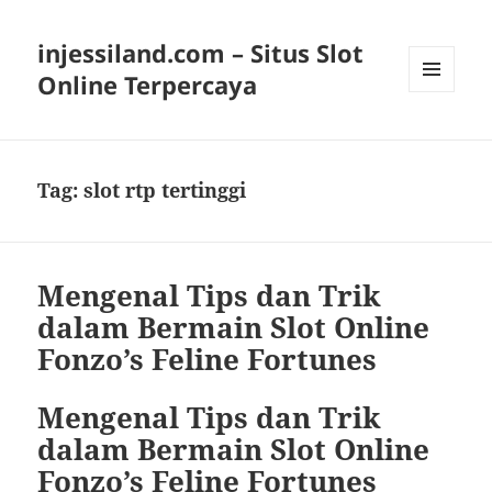
injessiland.com – Situs Slot
Online Terpercaya
MENU
AND
WIDGETS
Tag:
slot rtp tertinggi
Mengenal Tips dan Trik
dalam Bermain Slot Online
Fonzo’s Feline Fortunes
Mengenal Tips dan Trik
dalam Bermain Slot Online
Fonzo’s Feline Fortunes