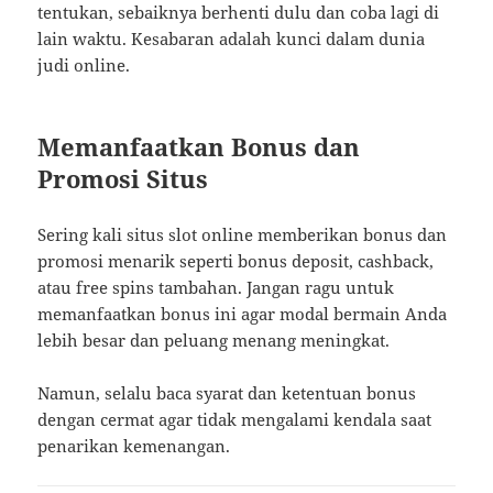
tentukan, sebaiknya berhenti dulu dan coba lagi di
lain waktu. Kesabaran adalah kunci dalam dunia
judi online.
Memanfaatkan Bonus dan
Promosi Situs
Sering kali situs slot online memberikan bonus dan
promosi menarik seperti bonus deposit, cashback,
atau free spins tambahan. Jangan ragu untuk
memanfaatkan bonus ini agar modal bermain Anda
lebih besar dan peluang menang meningkat.
Namun, selalu baca syarat dan ketentuan bonus
dengan cermat agar tidak mengalami kendala saat
penarikan kemenangan.