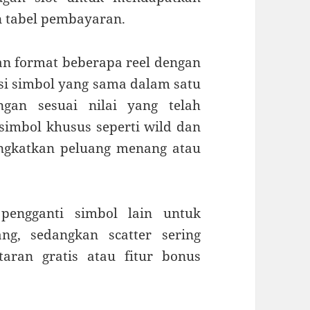
n tabel pembayaran.
n format beberapa reel dengan
si simbol yang sama dalam satu
gan sesuai nilai yang telah
a simbol khusus seperti wild dan
ngkatkan peluang menang atau
 pengganti simbol lain untuk
g, sedangkan scatter sering
aran gratis atau fitur bonus