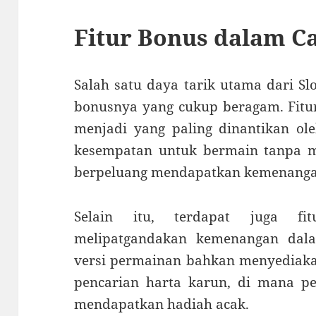
Fitur Bonus dalam Ca
Salah satu daya tarik utama dari Slo
bonusnya yang cukup beragam. Fitur 
menjadi yang paling dinantikan o
kesempatan untuk bermain tanpa m
berpeluang mendapatkan kemenanga
Selain itu, terdapat juga fi
melipatgandakan kemenangan dala
versi permainan bahkan menyediak
pencarian harta karun, di mana pe
mendapatkan hadiah acak.