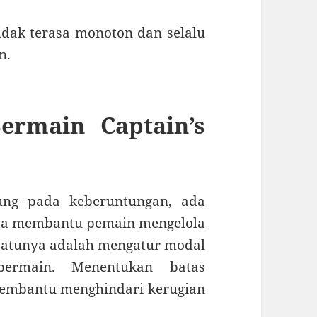
idak terasa monoton dan selalu
n.
Bermain Captain’s
ung pada keberuntungan, ada
isa membantu pemain mengelola
 satunya adalah mengatur modal
ermain. Menentukan batas
embantu menghindari kerugian