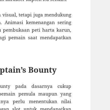
 visual, tetapi juga mendukung
n. Animasi kemenangan sering
u pembukaan peti harta karun,
bagi pemain saat mendapatkan
ptain’s Bounty
ounty pada dasarnya cukup
k pemain pemula maupun yang
nya perlu menentukan nilai
ngan slot untuk mendapatkan