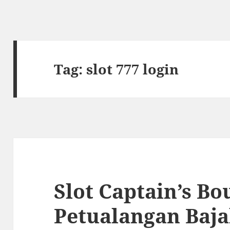
Tag:
slot 777 login
Slot Captain’s Bo
Petualangan Baja