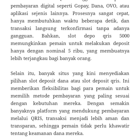
pembayaran digital seperti Gopay, Dana, OVO, atau
aplikasi sejenis lainnya. Prosesnya sangat cepat,
hanya membutuhkan waktu beberapa detik, dan
transaksi langsung terkonfirmasi tanpa adanya
gangguan. Bahkan, slot depo qris 5000
memungkinkan pemain untuk melakukan deposit
hanya dengan nominal 5 ribu, yang membuatnya
lebih terjangkau bagi banyak orang.
Selain itu, banyak situs yang kini menyediakan
pilihan slot deposit dana atau slot deposit qris. Ini
memberikan fleksibilitas bagi para pemain untuk
memilih metode pembayaran yang paling sesuai
dengan kebutuhan mereka. Dengan semakin
banyaknya platform yang mendukung pembayaran
melalui QRIS, transaksi menjadi lebih aman dan
transparan, sehingga pemain tidak perlu khawatir
tentang keamanan dana mereka.