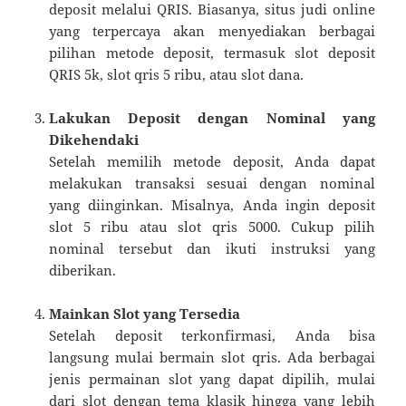
deposit melalui QRIS. Biasanya, situs judi online
yang terpercaya akan menyediakan berbagai
pilihan metode deposit, termasuk slot deposit
QRIS 5k, slot qris 5 ribu, atau slot dana.
Lakukan Deposit dengan Nominal yang
Dikehendaki
Setelah memilih metode deposit, Anda dapat
melakukan transaksi sesuai dengan nominal
yang diinginkan. Misalnya, Anda ingin deposit
slot 5 ribu atau slot qris 5000. Cukup pilih
nominal tersebut dan ikuti instruksi yang
diberikan.
Mainkan Slot yang Tersedia
Setelah deposit terkonfirmasi, Anda bisa
langsung mulai bermain slot qris. Ada berbagai
jenis permainan slot yang dapat dipilih, mulai
dari slot dengan tema klasik hingga yang lebih