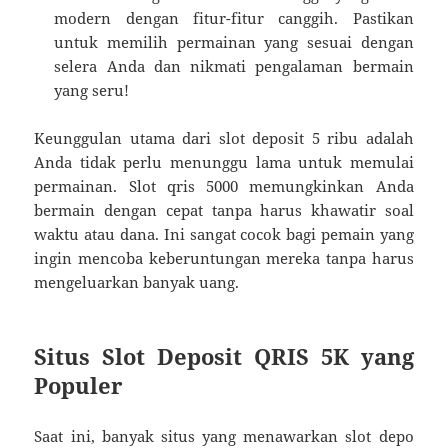
modern dengan fitur-fitur canggih. Pastikan
untuk memilih permainan yang sesuai dengan
selera Anda dan nikmati pengalaman bermain
yang seru!
Keunggulan utama dari slot deposit 5 ribu adalah
Anda tidak perlu menunggu lama untuk memulai
permainan. Slot qris 5000 memungkinkan Anda
bermain dengan cepat tanpa harus khawatir soal
waktu atau dana. Ini sangat cocok bagi pemain yang
ingin mencoba keberuntungan mereka tanpa harus
mengeluarkan banyak uang.
Situs Slot Deposit QRIS 5K yang
Populer
Saat ini, banyak situs yang menawarkan slot depo