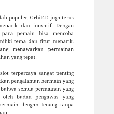
dah populer, Orbit4D juga terus
menarik dan inovatif. Dengan
, para pemain bisa mencoba
iliki tema dan fitur menarik.
yang menawarkan permainan
lihan yang tepat.
slot terpercaya sangat penting
tkan pengalaman bermain yang
n bahwa semua permainan yang
jui oleh badan pengawas yang
bermain dengan tenang tanpa
nan.