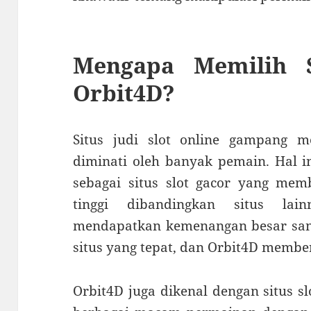
Mengapa Memilih S
Orbit4D?
Situs judi slot online gampang m
diminati oleh banyak pemain. Hal i
sebagai situs slot gacor yang mem
tinggi dibandingkan situs lai
mendapatkan kemenangan besar sang
situs yang tepat, dan Orbit4D membe
Orbit4D juga dikenal dengan situs s