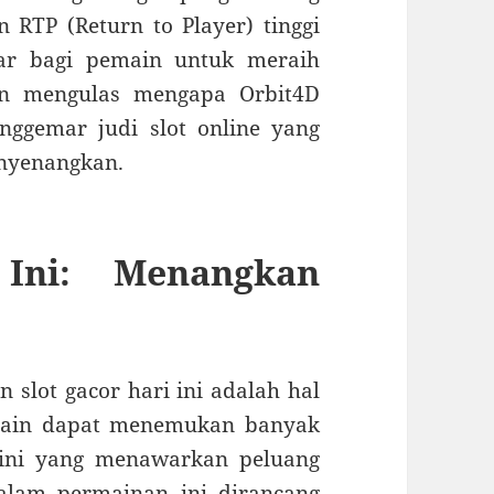
 RTP (Return to Player) tinggi
ar bagi pemain untuk meraih
kan mengulas mengapa Orbit4D
nggemar judi slot online yang
enyenangkan.
Ini: Menangkan
slot gacor hari ini adalah hal
emain dapat menemukan banyak
 ini yang menawarkan peluang
dalam permainan ini dirancang