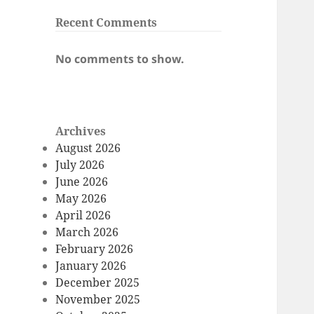
Recent Comments
No comments to show.
Archives
August 2026
July 2026
June 2026
May 2026
April 2026
March 2026
February 2026
January 2026
December 2025
November 2025