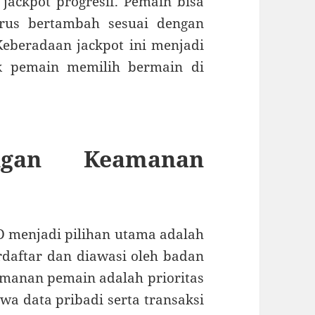
ackpot progresif. Pemain bisa
rus bertambah sesuai dengan
eberadaan jackpot ini menjadi
k pemain memilih bermain di
gan Keamanan
D menjadi pilihan utama adalah
erdaftar dan diawasi oleh badan
eamanan pemain adalah prioritas
wa data pribadi serta transaksi