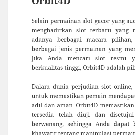
Orbit4D
Selain permainan slot gacor yang su
menghadirkan slot terbaru yang 
adanya berbagai macam pilihan
berbagai jenis permainan yang mem
Jika Anda mencari slot resmi 
berkualitas tinggi, Orbit4D adalah pi
Dalam dunia perjudian slot online, 
untuk memastikan pemain mendapa
adil dan aman. Orbit4D memastika
tersedia telah diuji dan disetu
berwenang, sehingga Anda dapat 
khawatir tentang manipulasi permai