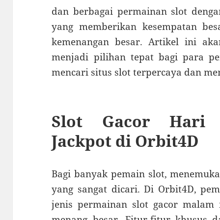
dan berbagai permainan slot dengan
yang memberikan kesempatan bes
kemenangan besar. Artikel ini a
menjadi pilihan tepat bagi para pe
mencari situs slot terpercaya dan m
Slot Gacor Hari 
Jackpot di Orbit4D
Bagi banyak pemain slot, menemukan 
yang sangat dicari. Di Orbit4D, p
jenis permainan slot gacor malam
menang besar. Fitur-fitur khusus 