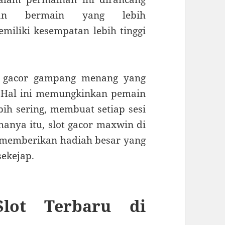
man bermain yang lebih
iliki kesempatan lebih tinggi
t gacor gampang menang yang
. Hal ini memungkinkan pemain
ih sering, membuat setiap sesi
anya itu, slot gacor maxwin di
na memberikan hadiah besar yang
ekejap.
Slot Terbaru di