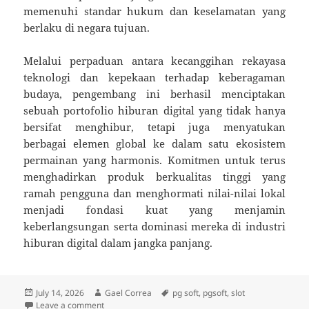
memenuhi standar hukum dan keselamatan yang
berlaku di negara tujuan.
Melalui perpaduan antara kecanggihan rekayasa
teknologi dan kepekaan terhadap keberagaman
budaya, pengembang ini berhasil menciptakan
sebuah portofolio hiburan digital yang tidak hanya
bersifat menghibur, tetapi juga menyatukan
berbagai elemen global ke dalam satu ekosistem
permainan yang harmonis. Komitmen untuk terus
menghadirkan produk berkualitas tinggi yang
ramah pengguna dan menghormati nilai-nilai lokal
menjadi fondasi kuat yang menjamin
keberlangsungan serta dominasi mereka di industri
hiburan digital dalam jangka panjang.
Posted
Author
Tags
July 14, 2026
Gael Correa
pg soft
,
pgsoft
,
slot
on
on Optimalisasi Engine Grafis dan Efisiensi Performa 
Leave a comment