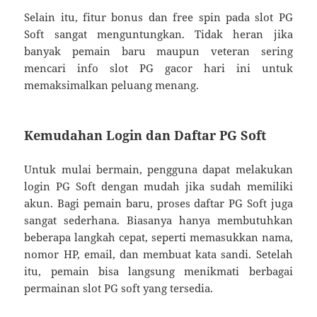
Selain itu, fitur bonus dan free spin pada slot PG
Soft sangat menguntungkan. Tidak heran jika
banyak pemain baru maupun veteran sering
mencari info slot PG gacor hari ini untuk
memaksimalkan peluang menang.
Kemudahan Login dan Daftar PG Soft
Untuk mulai bermain, pengguna dapat melakukan
login PG Soft dengan mudah jika sudah memiliki
akun. Bagi pemain baru, proses daftar PG Soft juga
sangat sederhana. Biasanya hanya membutuhkan
beberapa langkah cepat, seperti memasukkan nama,
nomor HP, email, dan membuat kata sandi. Setelah
itu, pemain bisa langsung menikmati berbagai
permainan slot PG soft yang tersedia.