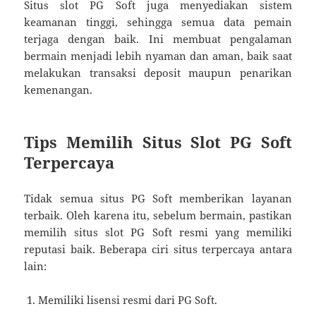
Situs slot PG Soft juga menyediakan sistem
keamanan tinggi, sehingga semua data pemain
terjaga dengan baik. Ini membuat pengalaman
bermain menjadi lebih nyaman dan aman, baik saat
melakukan transaksi deposit maupun penarikan
kemenangan.
Tips Memilih Situs Slot PG Soft
Terpercaya
Tidak semua situs PG Soft memberikan layanan
terbaik. Oleh karena itu, sebelum bermain, pastikan
memilih situs slot PG Soft resmi yang memiliki
reputasi baik. Beberapa ciri situs terpercaya antara
lain:
Memiliki lisensi resmi dari PG Soft.