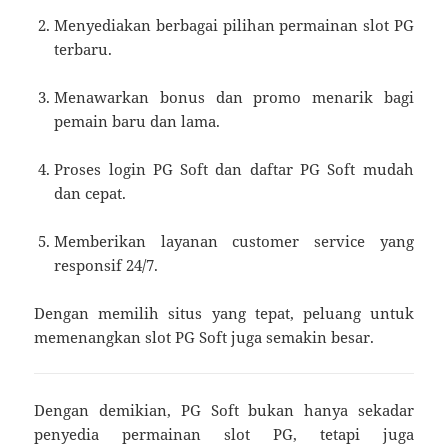
Menyediakan berbagai pilihan permainan slot PG
terbaru.
Menawarkan bonus dan promo menarik bagi
pemain baru dan lama.
Proses login PG Soft dan daftar PG Soft mudah
dan cepat.
Memberikan layanan customer service yang
responsif 24/7.
Dengan memilih situs yang tepat, peluang untuk
memenangkan slot PG Soft juga semakin besar.
Dengan demikian, PG Soft bukan hanya sekadar
penyedia permainan slot PG, tetapi juga