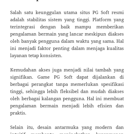
Salah satu keunggulan utama situs PG Soft resmi
adalah stabilitas sistem yang tinggi. Platform yang
terintegrasi dengan baik mampu memberikan
pengalaman bermain yang lancar meskipun diakses
oleh banyak pengguna dalam waktu yang sama. Hal
ini menjadi faktor penting dalam menjaga kualitas
layanan tetap konsisten.
Kemudahan akses juga menjadi nilai tambah yang
signifikan. Game PG Soft dapat dijalankan di
berbagai perangkat tanpa memerlukan spesifikasi
tinggi, sehingga lebih fleksibel dan mudah diakses
oleh berbagai kalangan pengguna. Hal ini membuat
pengalaman bermain menjadi lebih efisien dan
praktis.
Selain itu, desain antarmuka yang modern dan