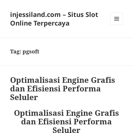
injessiland.com – Situs Slot
Online Terpercaya
MENU
AND
WIDGETS
Tag:
pgsoft
Optimalisasi Engine Grafis
dan Efisiensi Performa
Seluler
Optimalisasi Engine Grafis
dan Efisiensi Performa
Seluler