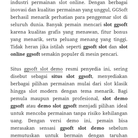
industri permainan slot online. Dengan berbagai
inovasi dan kualitas permainan yang unggul, GGSoft
berhasil menarik perhatian para penggemar slot di
seluruh dunia. Banyak pemain mencari
slot ggsoft
karena kualitas grafis yang menawan, fitur bonus
yang menarik, serta peluang menang yang tinggi.
Tidak heran jika istilah seperti
ggsoft slot
dan
slot
online ggsoft
semakin populer di mesin pencari.
Situs
ggsoft slot demo
resmi penyedia ini, sering
disebut sebagai
situs slot ggsoft
, menyediakan
berbagai pilihan permainan mulai dari slot klasik
hingga slot modern dengan tema menarik. Bagi
pemula maupun pemain profesional,
slot demo
ggsoft
atau
demo slot ggsoft
menjadi pilihan ideal
untuk mencoba permainan tanpa risiko kehilangan
uang. Dengan versi demo ini, pemain bisa
merasakan sensasi
ggsoft slot demo
sebelum
memutuskan untuk bermain dengan taruhan