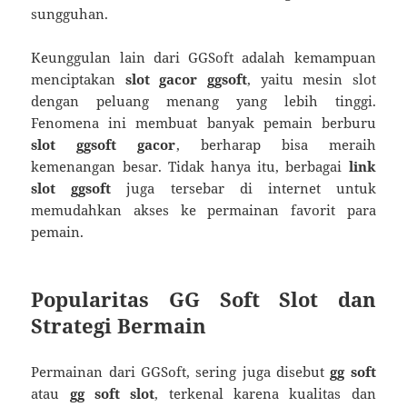
sungguhan.
Keunggulan lain dari GGSoft adalah kemampuan
menciptakan
slot gacor ggsoft
, yaitu mesin slot
dengan peluang menang yang lebih tinggi.
Fenomena ini membuat banyak pemain berburu
slot ggsoft gacor
, berharap bisa meraih
kemenangan besar. Tidak hanya itu, berbagai
link
slot ggsoft
juga tersebar di internet untuk
memudahkan akses ke permainan favorit para
pemain.
Popularitas GG Soft Slot dan
Strategi Bermain
Permainan dari GGSoft, sering juga disebut
gg soft
atau
gg soft slot
, terkenal karena kualitas dan