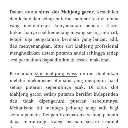
Dalam dunia
situs slot Mahjong gacor
, kestabilan
dan keandalan setiap putaran menjadi faktor utama
yang menentukan kenyamanan pemain. Gacor
bukan hanya soal kemenangan yang sering muncul,
tetapi juga pengalaman bermain yang lancar, adil,
dan menyenangkan. Situs slot Mahjong profesional
menghadirkan sistem putaran andal sehingga setiap
sesi permainan dapat dinikmati secara maksimal.
Permainan
slot mahjong ways
online dijalankan
melalui mekanisme otomatis yang menjamin hasil
setiap putaran sepenuhnya acak. Di situs slot
Mahjong gacor, setiap putaran bersifat independen
dan tidak dipengaruhi putaran sebelumnya.
Mekanisme ini menjaga peluang tetap adil bagi
semua pemain. Dengan transparansi sistem, pemain
dapat merancang strategi bermain secara rasional