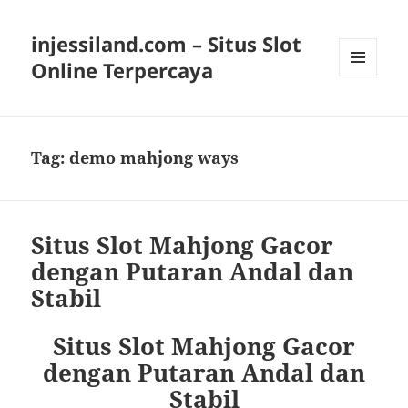
injessiland.com – Situs Slot
Online Terpercaya
MENU
AND
WIDGETS
Tag:
demo mahjong ways
Situs Slot Mahjong Gacor
dengan Putaran Andal dan
Stabil
Situs Slot Mahjong Gacor
dengan Putaran Andal dan
Stabil