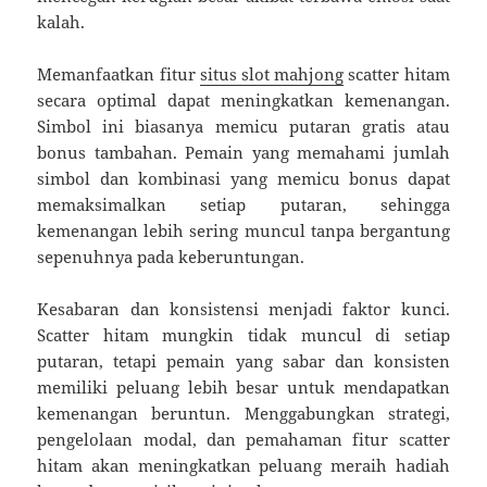
kalah.
Memanfaatkan fitur
situs slot mahjong
scatter hitam
secara optimal dapat meningkatkan kemenangan.
Simbol ini biasanya memicu putaran gratis atau
bonus tambahan. Pemain yang memahami jumlah
simbol dan kombinasi yang memicu bonus dapat
memaksimalkan setiap putaran, sehingga
kemenangan lebih sering muncul tanpa bergantung
sepenuhnya pada keberuntungan.
Kesabaran dan konsistensi menjadi faktor kunci.
Scatter hitam mungkin tidak muncul di setiap
putaran, tetapi pemain yang sabar dan konsisten
memiliki peluang lebih besar untuk mendapatkan
kemenangan beruntun. Menggabungkan strategi,
pengelolaan modal, dan pemahaman fitur scatter
hitam akan meningkatkan peluang meraih hadiah