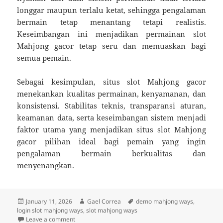
longgar maupun terlalu ketat, sehingga pengalaman
bermain tetap menantang tetapi realistis.
Keseimbangan ini menjadikan permainan slot
Mahjong gacor tetap seru dan memuaskan bagi
semua pemain.
Sebagai kesimpulan, situs slot Mahjong gacor
menekankan kualitas permainan, kenyamanan, dan
konsistensi. Stabilitas teknis, transparansi aturan,
keamanan data, serta keseimbangan sistem menjadi
faktor utama yang menjadikan situs slot Mahjong
gacor pilihan ideal bagi pemain yang ingin
pengalaman bermain berkualitas dan
menyenangkan.
Posted
Author
Tags
January 11, 2026
Gael Correa
demo mahjong ways
,
on
login slot mahjong ways
,
slot mahjong ways
on Situs Slot Mahjong Gacor dengan Putaran Andal da
Leave a comment