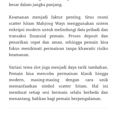
besar dalam jangka panjang.
Keamanan menjadi faktor penting. Situs resmi
scatter hitam Mahjong Ways menggunakan sistem
enkripsi modern untuk melindungi data pribadi dan
transaksi finansial pemain. Proses deposit dan
penarikan cepat dan aman, sehingga pemain bisa
fokus menikmati permainan tanpa khawatir risiko
keamanan.
Variasi tema slot juga menjadi daya tarik tambahan.
Pemain bisa mencoba permainan klasik hingga
modern, masing-masing dengan cara unik
memanfaatkan simbol scatter hitam. Hal ini
membuat setiap sesi bermain selalu berbeda dan
menantang, bahkan bagi pemain berpengalaman.