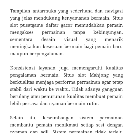
Tampilan antarmuka yang sederhana dan navigasi
yang jelas mendukung kenyamanan bermain. Situs
slot
pusatgame daftar
gacor memudahkan pemain
mengakses permainan tanpa kebingungan,
sementara desain visual yang menarik
meningkatkan keseruan bermain bagi pemain baru
maupun berpengalaman.
Konsistensi layanan juga memengaruhi kualitas
pengalaman bermain. Situs slot Mahjong yang
berkualitas menjaga performa permainan agar tetap
stabil dari waktu ke waktu. Tidak adanya gangguan
berulang atau penurunan kualitas membuat pemain
lebih percaya dan nyaman bermain rutin.
Selain itu, keseimbangan sistem permainan
membantu pemain menikmati setiap sesi dengan
nyaman dan adil. Sistem permainan tidak terlalu