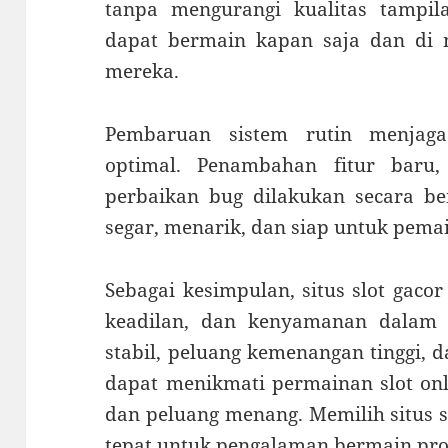
tanpa mengurangi kualitas tampi
dapat bermain kapan saja dan di
mereka.
Pembaruan sistem rutin menjag
optimal. Penambahan fitur baru
perbaikan bug dilakukan secara ber
segar, menarik, dan siap untuk pemai
Sebagai kesimpulan, situs slot gac
keadilan, dan kenyamanan dalam 
stabil, peluang kemenangan tinggi, 
dapat menikmati permainan slot onl
dan peluang menang. Memilih situs s
tepat untuk pengalaman bermain prof