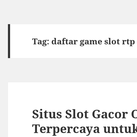
Tag:
daftar game slot rtp 
Situs Slot Gacor 
Terpercaya untuk