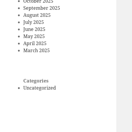
October 2025
September 2025
August 2025
July 2025
June 2025
May 2025
April 2025
March 2025
Categories
Uncategorized