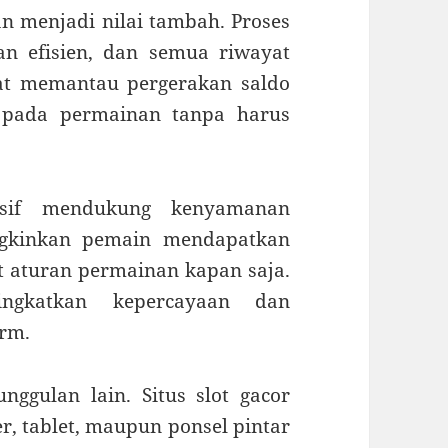
an menjadi nilai tambah. Proses
an efisien, dan semua riwayat
pat memantau pergerakan saldo
p pada permainan tanpa harus
nsif mendukung kenyamanan
gkinkan pemain mendapatkan
it aturan permainan kapan saja.
ingkatkan kepercayaan dan
rm.
unggulan lain. Situs slot gacor
r, tablet, maupun ponsel pintar