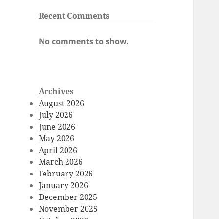
Recent Comments
No comments to show.
Archives
August 2026
July 2026
June 2026
May 2026
April 2026
March 2026
February 2026
January 2026
December 2025
November 2025