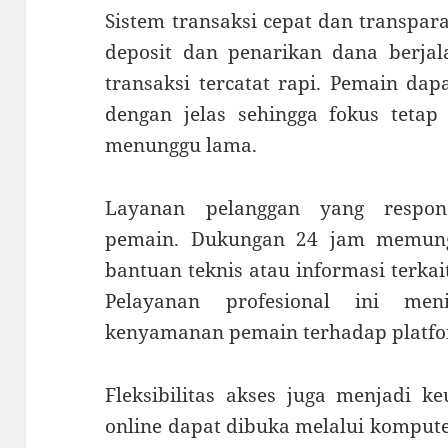
Sistem transaksi cepat dan transpar
deposit dan penarikan dana berjal
transaksi tercatat rapi. Pemain da
dengan jelas sehingga fokus teta
menunggu lama.
Layanan pelanggan yang respo
pemain. Dukungan 24 jam memun
bantuan teknis atau informasi terka
Pelayanan profesional ini men
kenyamanan pemain terhadap platfo
Fleksibilitas akses juga menjadi ke
online dapat dibuka melalui kompute