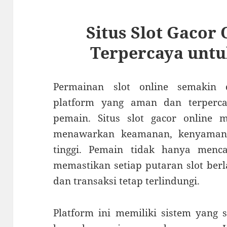
Situs Slot Gacor 
Terpercaya untu
Permainan slot online semakin d
platform yang aman dan terperca
pemain. Situs slot gacor online 
menawarkan keamanan, kenyaman
tinggi. Pemain tidak hanya mencar
memastikan setiap putaran slot berl
dan transaksi tetap terlindungi.
Platform ini memiliki sistem yan