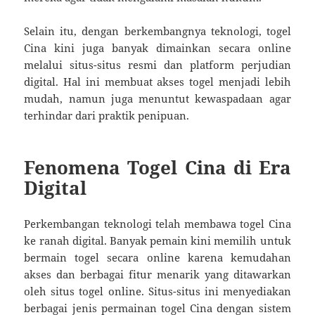
Selain itu, dengan berkembangnya teknologi, togel
Cina kini juga banyak dimainkan secara online
melalui situs-situs resmi dan platform perjudian
digital. Hal ini membuat akses togel menjadi lebih
mudah, namun juga menuntut kewaspadaan agar
terhindar dari praktik penipuan.
Fenomena Togel Cina di Era
Digital
Perkembangan teknologi telah membawa togel Cina
ke ranah digital. Banyak pemain kini memilih untuk
bermain togel secara online karena kemudahan
akses dan berbagai fitur menarik yang ditawarkan
oleh situs togel online. Situs-situs ini menyediakan
berbagai jenis permainan togel Cina dengan sistem