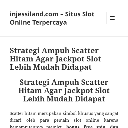
injessiland.com – Situs Slot
Online Terpercaya
MENU
AND
WIDGETS
Strategi Ampuh Scatter
Hitam Agar Jackpot Slot
Lebih Mudah Didapat
Strategi Ampuh Scatter
Hitam Agar Jackpot Slot
Lebih Mudah Didapat
Scatter hitam merupakan simbol khusus yang sangat
dicari oleh para pemain slot online karena
kemampuannya memicu
bonus, free spin, dan