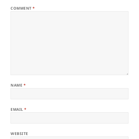
COMMENT
*
NAME
*
EMAIL
*
WEBSITE