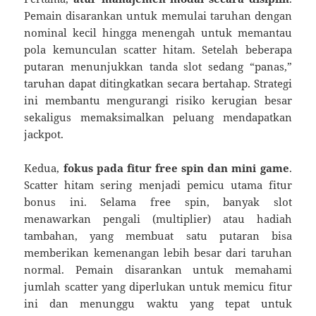
Pemain disarankan untuk memulai taruhan dengan
nominal kecil hingga menengah untuk memantau
pola kemunculan scatter hitam. Setelah beberapa
putaran menunjukkan tanda slot sedang “panas,”
taruhan dapat ditingkatkan secara bertahap. Strategi
ini membantu mengurangi risiko kerugian besar
sekaligus memaksimalkan peluang mendapatkan
jackpot.
Kedua,
fokus pada fitur free spin dan mini game
.
Scatter hitam sering menjadi pemicu utama fitur
bonus ini. Selama free spin, banyak slot
menawarkan pengali (multiplier) atau hadiah
tambahan, yang membuat satu putaran bisa
memberikan kemenangan lebih besar dari taruhan
normal. Pemain disarankan untuk memahami
jumlah scatter yang diperlukan untuk memicu fitur
ini dan menunggu waktu yang tepat untuk