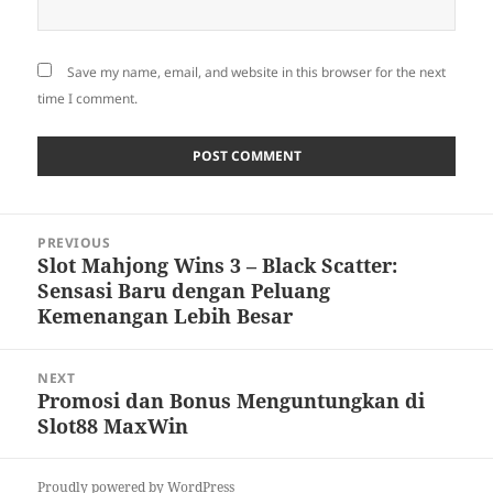
Save my name, email, and website in this browser for the next
time I comment.
Post
PREVIOUS
navigation
Slot Mahjong Wins 3 – Black Scatter:
Previous
Sensasi Baru dengan Peluang
post:
Kemenangan Lebih Besar
NEXT
Promosi dan Bonus Menguntungkan di
Next
Slot88 MaxWin
post:
Proudly powered by WordPress