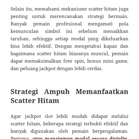
Selain itu, memahami mekanisme scatter hitam juga
penting untuk merencanakan strategi bermain.
Banyak pemain profesional mengamati pola
kemunculan simbol ini sebelum menaikkan
taruhan, sehingga setiap modal yang dikeluarkan
bisa lebih efektif. Dengan mengetahui kapan dan
bagaimana scatter hitam biasanya muncul, pemain
dapat memaksimalkan free spin, bonus mini game,
dan peluang jackpot dengan lebih cerdas.
Strategi Ampuh Memanfaatkan
Scatter Hitam
Agar jackpot slot lebih mudah didapat melalui
scatter hitam, beberapa strategi terbukti efektif dan
banyak digunakan oleh pemain berpengalaman.
Pertama,
atur manajemen modal secara disiplin
.