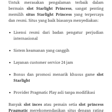
Untuk merasakan pengalaman terbaik dalam
bermain
slot Starlight Princess
, sangat penting
memilih
situs Starlight Princess
yang terpercaya
dan resmi. Situs yang baik biasanya menyediakan:
Lisensi resmi dari badan pengatur perjudian
internasional
Sistem keamanan yang canggih
Layanan customer service 24 jam
Bonus dan promosi menarik khusus game
slot
Starlight
Provider Pragmatic Play asli tanpa modifikasi
Banyak
slot inces
atau pemain setia
slot princess
Pragmatic
merekomendasikan situs dengan rating