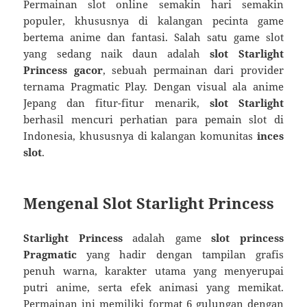
Permainan slot online semakin hari semakin
populer, khususnya di kalangan pecinta game
bertema anime dan fantasi. Salah satu game slot
yang sedang naik daun adalah
slot Starlight
Princess gacor
, sebuah permainan dari provider
ternama Pragmatic Play. Dengan visual ala anime
Jepang dan fitur-fitur menarik,
slot Starlight
berhasil mencuri perhatian para pemain slot di
Indonesia, khususnya di kalangan komunitas
inces
slot
.
Mengenal Slot Starlight Princess
Starlight Princess
adalah game
slot princess
Pragmatic
yang hadir dengan tampilan grafis
penuh warna, karakter utama yang menyerupai
putri anime, serta efek animasi yang memikat.
Permainan ini memiliki format 6 gulungan dengan