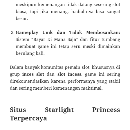
meskipun kemenangan tidak datang sesering slot
biasa, tapi jika menang, hadiahnya bisa sangat
besar.
Gameplay Unik dan Tidak Membosankan:
Sistem “Bayar Di Mana Saja” dan fitur tumbang
membuat game ini tetap seru meski dimainkan
berulang kali.
Dalam banyak komunitas pemain slot, khususnya di
grup
inces slot
dan
slot incess
, game ini sering
direkomendasikan karena performanya yang stabil
dan sering memberi kemenangan maksimal.
Situs Starlight Princess
Terpercaya