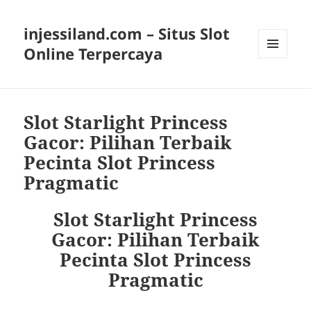
injessiland.com – Situs Slot
Online Terpercaya
MENU
AND
WIDGETS
Slot Starlight Princess
Gacor: Pilihan Terbaik
Pecinta Slot Princess
Pragmatic
Slot Starlight Princess
Gacor: Pilihan Terbaik
Pecinta Slot Princess
Pragmatic