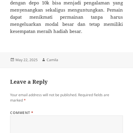
dengan depo 10k bisa menjadi pengalaman yang
menyenangkan sekaligus menguntungkan. Pemain
dapat menikmati permainan tanpa harus
mengeluarkan modal besar dan tetap memiliki
kesempatan meraih hadiah besar.
Posted
Author
May 22, 2025
Camila
on
Leave a Reply
Your email address will not be published.
Required fields are
marked
*
COMMENT
*