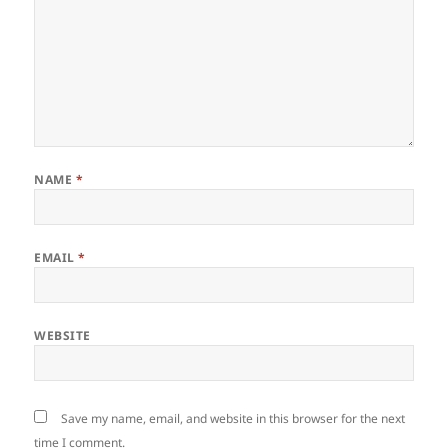
NAME
*
EMAIL
*
WEBSITE
Save my name, email, and website in this browser for the next
time I comment.