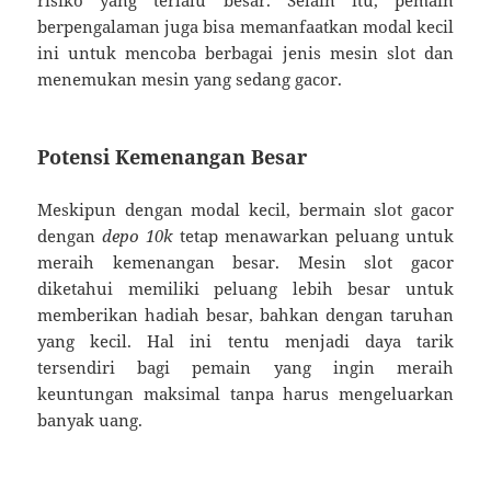
risiko yang terlalu besar. Selain itu, pemain
berpengalaman juga bisa memanfaatkan modal kecil
ini untuk mencoba berbagai jenis mesin slot dan
menemukan mesin yang sedang gacor.
Potensi Kemenangan Besar
Meskipun dengan modal kecil, bermain slot gacor
dengan
depo 10k
tetap menawarkan peluang untuk
meraih kemenangan besar. Mesin slot gacor
diketahui memiliki peluang lebih besar untuk
memberikan hadiah besar, bahkan dengan taruhan
yang kecil. Hal ini tentu menjadi daya tarik
tersendiri bagi pemain yang ingin meraih
keuntungan maksimal tanpa harus mengeluarkan
banyak uang.