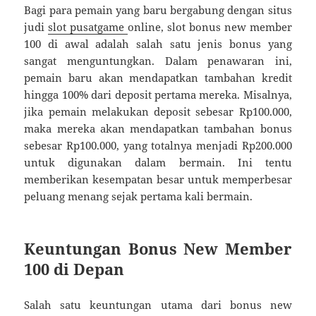
Bagi para pemain yang baru bergabung dengan situs
judi
slot pusatgame
online, slot bonus new member
100 di awal adalah salah satu jenis bonus yang
sangat menguntungkan. Dalam penawaran ini,
pemain baru akan mendapatkan tambahan kredit
hingga 100% dari deposit pertama mereka. Misalnya,
jika pemain melakukan deposit sebesar Rp100.000,
maka mereka akan mendapatkan tambahan bonus
sebesar Rp100.000, yang totalnya menjadi Rp200.000
untuk digunakan dalam bermain. Ini tentu
memberikan kesempatan besar untuk memperbesar
peluang menang sejak pertama kali bermain.
Keuntungan Bonus New Member
100 di Depan
Salah satu keuntungan utama dari bonus new