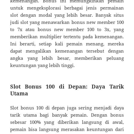
kemenangan. Bonus ini memungkinkan pemain
untuk mengeksplorasi berbagai jenis permainan
slot dengan modal yang lebih besar. Banyak situs
judi slot yang menawarkan bonus new member 100
to 7x atau bonus new member 100 to 3x, yang
memberikan multiplier tertentu pada kemenangan.
Ini berarti, setiap kali pemain menang, mereka
dapat mengalikan kemenangan tersebut dengan
angka yang lebih besar, memberikan peluang
keuntungan yang lebih tinggi.
Slot Bonus 100 di Depan: Daya Tarik
Utama
Slot bonus 100 di depan juga sering menjadi daya
tarik utama bagi banyak pemain. Dengan bonus
sebesar 100% yang diberikan langsung di awal,
pemain bisa langsung merasakan keuntungan dari