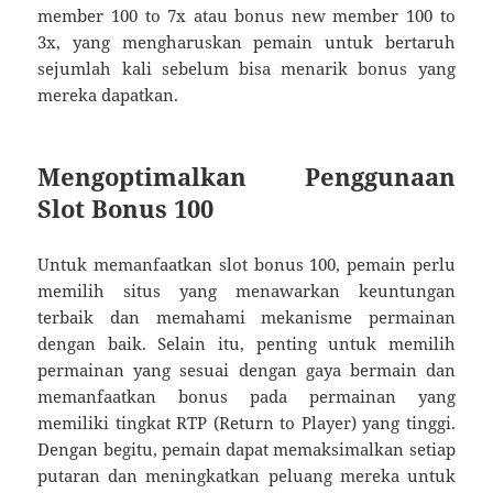
member 100 to 7x atau bonus new member 100 to
3x, yang mengharuskan pemain untuk bertaruh
sejumlah kali sebelum bisa menarik bonus yang
mereka dapatkan.
Mengoptimalkan Penggunaan
Slot Bonus 100
Untuk memanfaatkan slot bonus 100, pemain perlu
memilih situs yang menawarkan keuntungan
terbaik dan memahami mekanisme permainan
dengan baik. Selain itu, penting untuk memilih
permainan yang sesuai dengan gaya bermain dan
memanfaatkan bonus pada permainan yang
memiliki tingkat RTP (Return to Player) yang tinggi.
Dengan begitu, pemain dapat memaksimalkan setiap
putaran dan meningkatkan peluang mereka untuk