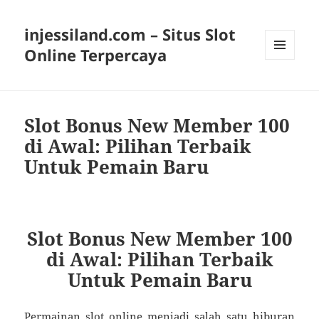
injessiland.com – Situs Slot
Online Terpercaya
MENU
AND
WIDGETS
Slot Bonus New Member 100
di Awal: Pilihan Terbaik
Untuk Pemain Baru
Slot Bonus New Member 100
di Awal: Pilihan Terbaik
Untuk Pemain Baru
Permainan slot online menjadi salah satu hiburan