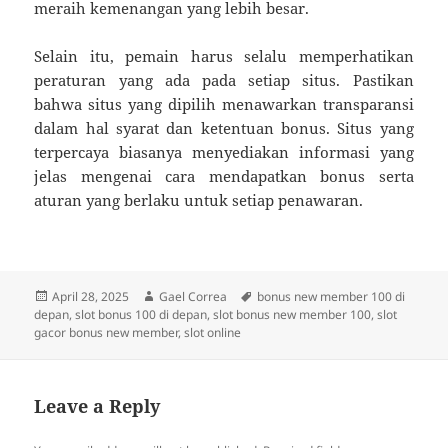
meraih kemenangan yang lebih besar.
Selain itu, pemain harus selalu memperhatikan
peraturan yang ada pada setiap situs. Pastikan
bahwa situs yang dipilih menawarkan transparansi
dalam hal syarat dan ketentuan bonus. Situs yang
terpercaya biasanya menyediakan informasi yang
jelas mengenai cara mendapatkan bonus serta
aturan yang berlaku untuk setiap penawaran.
Posted
Author
Tags
April 28, 2025
Gael Correa
bonus new member 100 di
on
depan
,
slot bonus 100 di depan
,
slot bonus new member 100
,
slot
gacor bonus new member
,
slot online
Leave a Reply