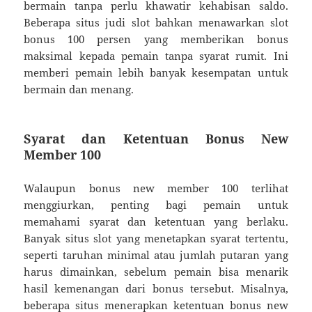
bermain tanpa perlu khawatir kehabisan saldo.
Beberapa situs judi slot bahkan menawarkan slot
bonus 100 persen yang memberikan bonus
maksimal kepada pemain tanpa syarat rumit. Ini
memberi pemain lebih banyak kesempatan untuk
bermain dan menang.
Syarat dan Ketentuan Bonus New
Member 100
Walaupun bonus new member 100 terlihat
menggiurkan, penting bagi pemain untuk
memahami syarat dan ketentuan yang berlaku.
Banyak situs slot yang menetapkan syarat tertentu,
seperti taruhan minimal atau jumlah putaran yang
harus dimainkan, sebelum pemain bisa menarik
hasil kemenangan dari bonus tersebut. Misalnya,
beberapa situs menerapkan ketentuan bonus new