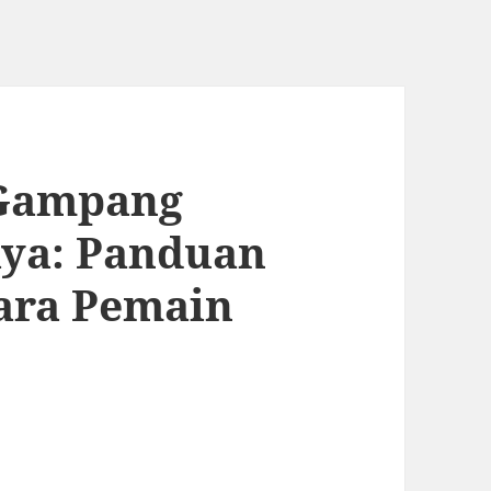
 Gampang
ya: Panduan
ara Pemain