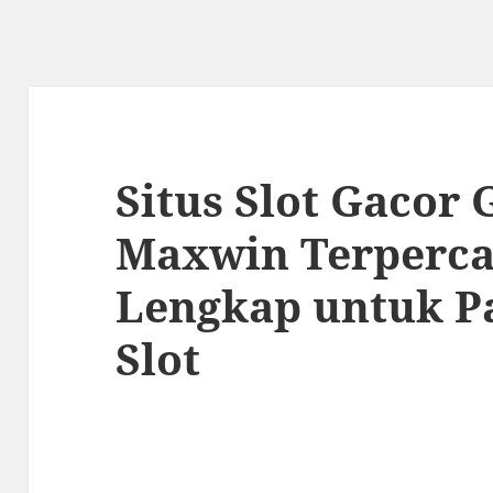
Situs Slot Gacor
Maxwin Terperca
Lengkap untuk P
Slot