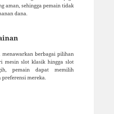
g aman, sehingga pemain tidak
manan dana.
ainan
ya menawarkan berbagai pilihan
 mesin slot klasik hingga slot
ggih, pemain dapat memilih
 preferensi mereka.