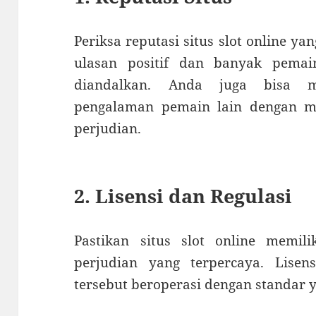
Periksa reputasi situs slot online ya
ulasan positif dan banyak pemai
diandalkan. Anda juga bisa m
pengalaman pemain lain dengan m
perjudian.
2. Lisensi dan Regulasi
Pastikan situs slot online memilik
perjudian yang terpercaya. Lise
tersebut beroperasi dengan standar y