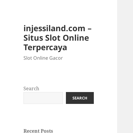
injessiland.com –
Situs Slot Online
Terpercaya
Slot Online Gacor
Search
SEARCH
Recent Posts