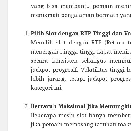
yang bisa membantu pemain meni
menikmati pengalaman bermain yang 
Pilih Slot dengan RTP Tinggi dan Vol
Memilih slot dengan RTP (Return to 
menengah hingga tinggi dapat meni
secara konsisten sekaligus memb
jackpot progresif. Volatilitas tingg
lebih jarang, tetapi jackpot progre
kategori ini.
Bertaruh Maksimal Jika Memungk
Beberapa mesin slot hanya memberik
jika pemain memasang taruhan maks