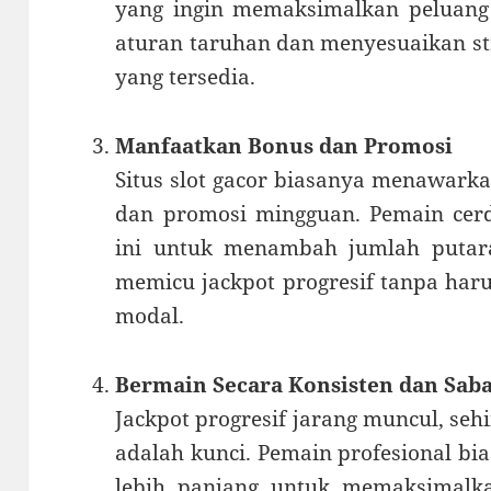
yang ingin memaksimalkan peluang
aturan taruhan dan menyesuaikan st
yang tersedia.
Manfaatkan Bonus dan Promosi
Situs slot gacor biasanya menawarka
dan promosi mingguan. Pemain ce
ini untuk menambah jumlah putar
memicu jackpot progresif tanpa har
modal.
Bermain Secara Konsisten dan Sab
Jackpot progresif jarang muncul, seh
adalah kunci. Pemain profesional bi
lebih panjang untuk memaksimalk