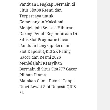
Panduan Lengkap Bermain di
Situs Slot88 Resmi dan
Terpercaya untuk
Kemenangan Maksimal
Menjelajahi Sensasi Hiburan
Daring Penuh Kegembiraan Di
Situs Slot Pragmatic Gacor
Panduan Lengkap Bermain
Slot Deposit QRIS 5K Paling
Gacor dan Resmi 2026
Menjelajahi Keasyikan
Bermain di Situs Slot777 Gacor
Pilihan Utama
Mainkan Game Favorit Tanpa
Ribet Lewat Slot Deposit QRIS
5k