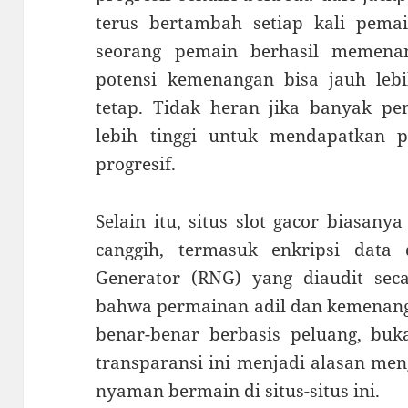
terus bertambah setiap kali pema
seorang pemain berhasil memenan
potensi kemenangan bisa jauh lebi
tetap. Tidak heran jika banyak p
lebih tinggi untuk mendapatkan 
progresif.
Selain itu, situs slot gacor biasan
canggih, termasuk enkripsi dat
Generator (RNG) yang diaudit seca
bahwa permainan adil dan kemenanga
benar-benar berbasis peluang, bu
transparansi ini menjadi alasan me
nyaman bermain di situs-situs ini.