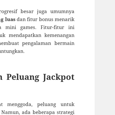
progresif besar juga umumnya
g luas
dan fitur bonus menarik
n mini games. Fitur-fitur ini
tuk mendapatkan kemenangan
 membuat pengalaman bermain
untungkan.
 Peluang Jackpot
gat menggoda, peluang untuk
. Namun, ada beberapa strategi