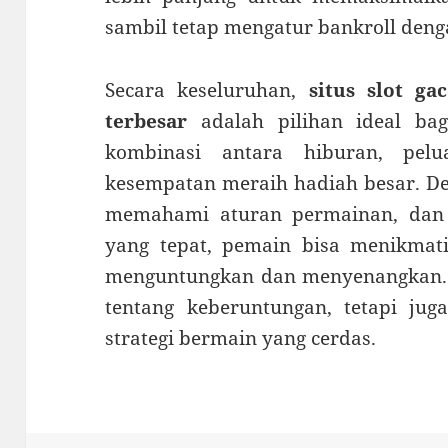
sambil tetap mengatur bankroll deng
Secara keseluruhan,
situs slot ga
terbesar
adalah pilihan ideal ba
kombinasi antara hiburan, pel
kesempatan meraih hadiah besar. De
memahami aturan permainan, dan 
yang tepat, pemain bisa menikmati
menguntungkan dan menyenangkan. J
tentang keberuntungan, tetapi jug
strategi bermain yang cerdas.