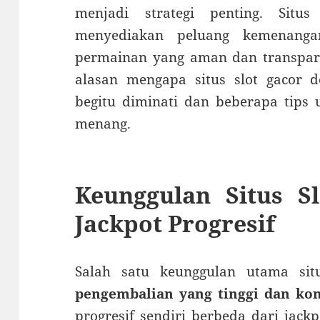
menjadi strategi penting. Sit
menyediakan peluang kemenangan
permainan yang aman dan transpara
alasan mengapa situs slot gacor d
begitu diminati dan beberapa tips
menang.
Keunggulan Situs S
Jackpot Progresif
Salah satu keunggulan utama sit
pengembalian yang tinggi dan ko
progresif sendiri berbeda dari jack