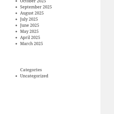
October 2025
September 2025
August 2025
July 2025
June 2025
May 2025
April 2025
March 2025
Categories
Uncategorized