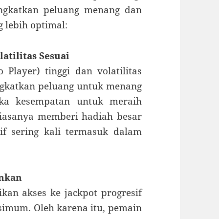
ngkatkan peluang menang dan
lebih optimal:
atilitas Sesuai
Player) tinggi dan volatilitas
ngkatkan peluang untuk menang
uka kesempatan untuk meraih
i biasanya memberi hadiah besar
sif sering kali termasuk dalam
inkan
an akses ke jackpot progresif
imum. Oleh karena itu, pemain