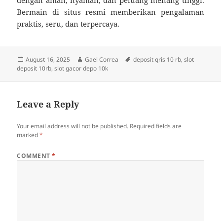
Bermain di situs resmi memberikan pengalaman
praktis, seru, dan terpercaya.
Posted
Author
Tags
August 16, 2025
Gael Correa
deposit qris 10 rb
,
slot
on
deposit 10rb
,
slot gacor depo 10k
Leave a Reply
Your email address will not be published.
Required fields are
marked
*
COMMENT
*