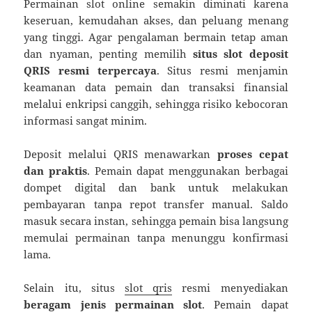
Permainan slot online semakin diminati karena
keseruan, kemudahan akses, dan peluang menang
yang tinggi. Agar pengalaman bermain tetap aman
dan nyaman, penting memilih
situs slot deposit
QRIS resmi terpercaya
. Situs resmi menjamin
keamanan data pemain dan transaksi finansial
melalui enkripsi canggih, sehingga risiko kebocoran
informasi sangat minim.
Deposit melalui QRIS menawarkan
proses cepat
dan praktis
. Pemain dapat menggunakan berbagai
dompet digital dan bank untuk melakukan
pembayaran tanpa repot transfer manual. Saldo
masuk secara instan, sehingga pemain bisa langsung
memulai permainan tanpa menunggu konfirmasi
lama.
Selain itu, situs
slot qris
resmi menyediakan
beragam jenis permainan slot
. Pemain dapat