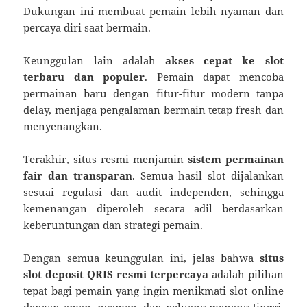
Dukungan ini membuat pemain lebih nyaman dan
percaya diri saat bermain.
Keunggulan lain adalah
akses cepat ke slot
terbaru dan populer
. Pemain dapat mencoba
permainan baru dengan fitur-fitur modern tanpa
delay, menjaga pengalaman bermain tetap fresh dan
menyenangkan.
Terakhir, situs resmi menjamin
sistem permainan
fair dan transparan
. Semua hasil slot dijalankan
sesuai regulasi dan audit independen, sehingga
kemenangan diperoleh secara adil berdasarkan
keberuntungan dan strategi pemain.
Dengan semua keunggulan ini, jelas bahwa
situs
slot deposit QRIS resmi terpercaya
adalah pilihan
tepat bagi pemain yang ingin menikmati slot online
dengan aman, nyaman, dan peluang menang tinggi.