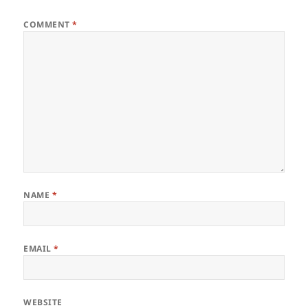
COMMENT
*
NAME
*
EMAIL
*
WEBSITE