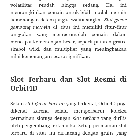
volatilitas rendah hingga sedang. Hal ini
memungkinkan pemain untuk lebih mudah meraih
kemenangan dalam jangka waktu singkat.
Slot gacor
gampang maxwin
di situs ini memiliki fitur-fitur
unggulan yang mempermudah pemain dalam
mencapai kemenangan besar, seperti putaran gratis,
simbol wild, dan multiplier yang meningkatkan
nilai kemenangan secara signifikan.
Slot Terbaru dan Slot Resmi di
Orbit4D
Selain
slot gacor hari ini
yang terkenal, Orbit4D juga
dikenal karena selalu memperbarui koleksi
permainan slotnya dengan
slot terbaru
yang dirilis
oleh pengembang terkemuka. Setiap permainan slot
terbaru di situs ini dirancang dengan grafis yang