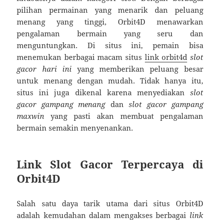
pilihan permainan yang menarik dan peluang
menang yang tinggi, Orbit4D menawarkan
pengalaman bermain yang seru dan
menguntungkan. Di situs ini, pemain bisa
menemukan berbagai macam situs
link orbit4d
slot
gacor hari ini
yang memberikan peluang besar
untuk menang dengan mudah. Tidak hanya itu,
situs ini juga dikenal karena menyediakan
slot
gacor gampang menang
dan
slot gacor gampang
maxwin
yang pasti akan membuat pengalaman
bermain semakin menyenankan.
Link Slot Gacor Terpercaya di
Orbit4D
Salah satu daya tarik utama dari situs Orbit4D
adalah kemudahan dalam mengakses berbagai
link