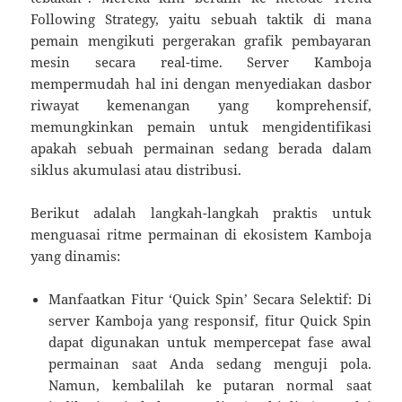
Following Strategy, yaitu sebuah taktik di mana
pemain mengikuti pergerakan grafik pembayaran
mesin secara real-time. Server Kamboja
mempermudah hal ini dengan menyediakan dasbor
riwayat kemenangan yang komprehensif,
memungkinkan pemain untuk mengidentifikasi
apakah sebuah permainan sedang berada dalam
siklus akumulasi atau distribusi.
Berikut adalah langkah-langkah praktis untuk
menguasai ritme permainan di ekosistem Kamboja
yang dinamis:
Manfaatkan Fitur ‘Quick Spin’ Secara Selektif: Di
server Kamboja yang responsif, fitur Quick Spin
dapat digunakan untuk mempercepat fase awal
permainan saat Anda sedang menguji pola.
Namun, kembalilah ke putaran normal saat