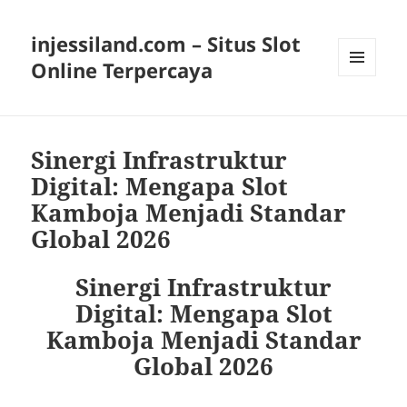
injessiland.com – Situs Slot
Online Terpercaya
MENU
AND
WIDGETS
Sinergi Infrastruktur
Digital: Mengapa Slot
Kamboja Menjadi Standar
Global 2026
Sinergi Infrastruktur
Digital: Mengapa Slot
Kamboja Menjadi Standar
Global 2026