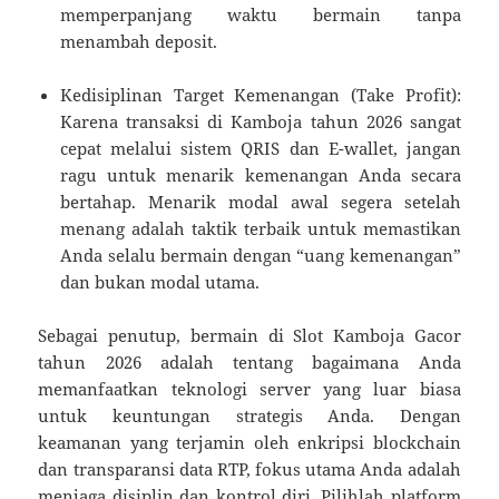
memperpanjang waktu bermain tanpa
menambah deposit.
Kedisiplinan Target Kemenangan (Take Profit):
Karena transaksi di Kamboja tahun 2026 sangat
cepat melalui sistem QRIS dan E-wallet, jangan
ragu untuk menarik kemenangan Anda secara
bertahap. Menarik modal awal segera setelah
menang adalah taktik terbaik untuk memastikan
Anda selalu bermain dengan “uang kemenangan”
dan bukan modal utama.
Sebagai penutup, bermain di Slot Kamboja Gacor
tahun 2026 adalah tentang bagaimana Anda
memanfaatkan teknologi server yang luar biasa
untuk keuntungan strategis Anda. Dengan
keamanan yang terjamin oleh enkripsi blockchain
dan transparansi data RTP, fokus utama Anda adalah
menjaga disiplin dan kontrol diri. Pilihlah platform