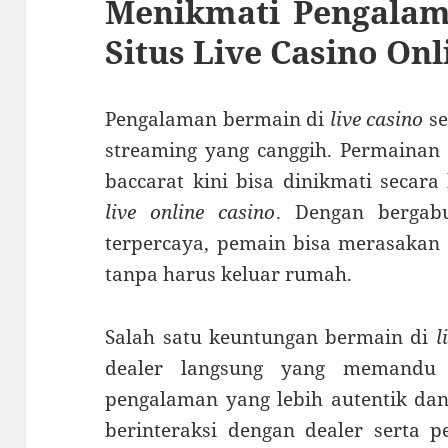
Menikmati Pengalam
Situs Live Casino Onl
Pengalaman bermain di
live casino
se
streaming yang canggih. Permainan s
baccarat kini bisa dinikmati secara
live online casino
. Dengan berga
terpercaya, pemain bisa merasakan s
tanpa harus keluar rumah.
Salah satu keuntungan bermain di
l
dealer langsung yang memandu 
pengalaman yang lebih autentik d
berinteraksi dengan dealer serta p