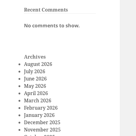
Recent Comments
No comments to show.
Archives
August 2026
July 2026
June 2026
May 2026
April 2026
March 2026
February 2026
January 2026
December 2025
November 2025