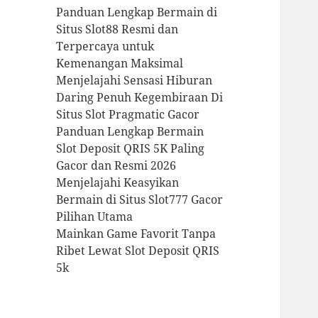
Panduan Lengkap Bermain di
Situs Slot88 Resmi dan
Terpercaya untuk
Kemenangan Maksimal
Menjelajahi Sensasi Hiburan
Daring Penuh Kegembiraan Di
Situs Slot Pragmatic Gacor
Panduan Lengkap Bermain
Slot Deposit QRIS 5K Paling
Gacor dan Resmi 2026
Menjelajahi Keasyikan
Bermain di Situs Slot777 Gacor
Pilihan Utama
Mainkan Game Favorit Tanpa
Ribet Lewat Slot Deposit QRIS
5k