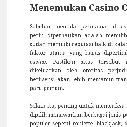
Menemukan Casino O
Sebelum memulai permainan di
ca
perlu diperhatikan adalah memili
sudah memiliki reputasi baik di ka
faktor utama yang harus diperti
casino
. Pastikan situs tersebut 
dikeluarkan oleh otoritas perju
berlisensi akan lebih menjamin tra
para pemain.
Selain itu, penting untuk memeriksa
dipilih menawarkan berbagai jenis 
populer seperti roulette, blackjack,