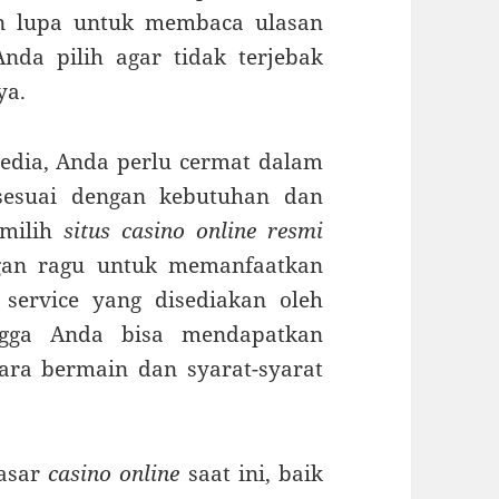
n lupa untuk membaca ulasan
da pilih agar tidak terjebak
ya.
edia, Anda perlu cermat dalam
esuai dengan kebutuhan dan
emilih
situs casino online resmi
ngan ragu untuk memanfaatkan
service yang disediakan oleh
ngga Anda bisa mendapatkan
ara bermain dan syarat-syarat
pasar
casino online
saat ini, baik