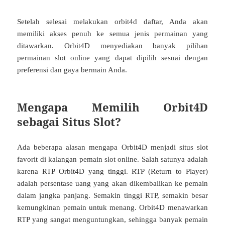
Setelah selesai melakukan orbit4d daftar, Anda akan
memiliki akses penuh ke semua jenis permainan yang
ditawarkan. Orbit4D menyediakan banyak pilihan
permainan slot online yang dapat dipilih sesuai dengan
preferensi dan gaya bermain Anda.
Mengapa Memilih Orbit4D
sebagai Situs Slot?
Ada beberapa alasan mengapa Orbit4D menjadi situs slot
favorit di kalangan pemain slot online. Salah satunya adalah
karena RTP Orbit4D yang tinggi. RTP (Return to Player)
adalah persentase uang yang akan dikembalikan ke pemain
dalam jangka panjang. Semakin tinggi RTP, semakin besar
kemungkinan pemain untuk menang. Orbit4D menawarkan
RTP yang sangat menguntungkan, sehingga banyak pemain