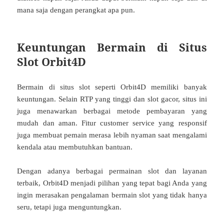
mana saja dengan perangkat apa pun.
Keuntungan Bermain di Situs
Slot Orbit4D
Bermain di situs slot seperti Orbit4D memiliki banyak
keuntungan. Selain RTP yang tinggi dan slot gacor, situs ini
juga menawarkan berbagai metode pembayaran yang
mudah dan aman. Fitur customer service yang responsif
juga membuat pemain merasa lebih nyaman saat mengalami
kendala atau membutuhkan bantuan.
Dengan adanya berbagai permainan slot dan layanan
terbaik, Orbit4D menjadi pilihan yang tepat bagi Anda yang
ingin merasakan pengalaman bermain slot yang tidak hanya
seru, tetapi juga menguntungkan.