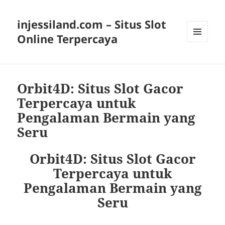
injessiland.com – Situs Slot
Online Terpercaya
MENU
AND
WIDGETS
Orbit4D: Situs Slot Gacor
Terpercaya untuk
Pengalaman Bermain yang
Seru
Orbit4D: Situs Slot Gacor
Terpercaya untuk
Pengalaman Bermain yang
Seru