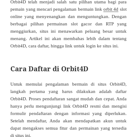
Orbit4D telah menjadi salah satu pilihan utama bagi para
pemain yang mencari pengalaman bermain link
orbit 4d
slot
online yang menyenangkan dan menguntungkan. Dengan
berbagai pilihan permainan slot gacor dan RTP yang
menggiurkan, situs ini menawarkan peluang besar untuk
menang. Artikel ini akan membahas lebih dalam tentang
Orbit4D, cara daftar, hingga link untuk login ke situs ini.
Cara Daftar di Orbit4D
Untuk memulai pengalaman bermain di situs Orbit4D,
langkah pertama yang harus dilakukan adalah daftar
Orbit4D. Proses pendaftaran sangat mudah dan cepat. Anda
hanya perlu mengunjungi link Orbit4D resmi dan mengisi
formulir pendaftaran dengan informasi yang diperlukan.
Setelah mendaftar, Anda akan mendapatkan akun untuk
dapat mengakses semua fitur dan permainan yang tersedia
di situs ini.