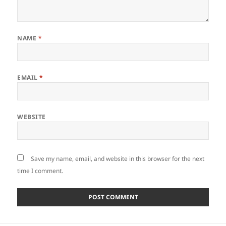
NAME
*
EMAIL
*
WEBSITE
Save my name, email, and website in this browser for the next
time I comment.