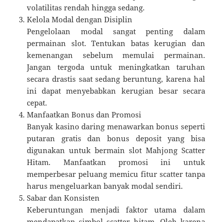
volatilitas rendah hingga sedang.
Kelola Modal dengan Disiplin
Pengelolaan modal sangat penting dalam
permainan slot. Tentukan batas kerugian dan
kemenangan sebelum memulai permainan.
Jangan tergoda untuk meningkatkan taruhan
secara drastis saat sedang beruntung, karena hal
ini dapat menyebabkan kerugian besar secara
cepat.
Manfaatkan Bonus dan Promosi
Banyak kasino daring menawarkan bonus seperti
putaran gratis dan bonus deposit yang bisa
digunakan untuk bermain slot Mahjong Scatter
Hitam. Manfaatkan promosi ini untuk
memperbesar peluang memicu fitur scatter tanpa
harus mengeluarkan banyak modal sendiri.
Sabar dan Konsisten
Keberuntungan menjadi faktor utama dalam
mendapatkan simbol scatter hitam. Oleh karena