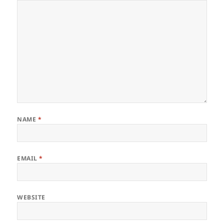
NAME
*
EMAIL
*
WEBSITE